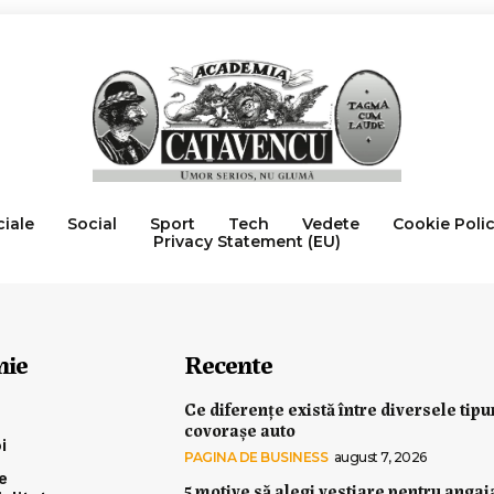
ciale
Social
Sport
Tech
Vedete
Cookie Poli
Privacy Statement (EU)
nie
Recente
Ce diferențe există între diversele tipu
covorașe auto
i
PAGINA DE BUSINESS
august 7, 2026
e
5 motive să alegi vestiare pentru angaj