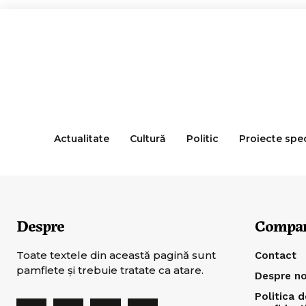
Actualitate
Cultură
Politic
Proiecte spe
Despre
Compa
Toate textele din această pagină sunt
Contact
pamflete şi trebuie tratate ca atare.
Despre no
Politica d