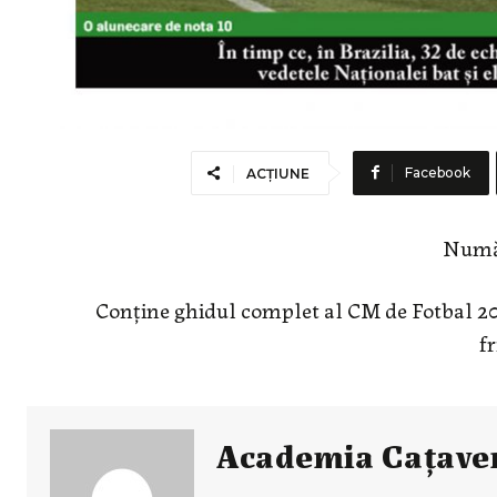
Facebook
ACȚIUNE
Număr
Conține ghidul complet al CM de Fotbal 2014
fr
Academia Caţave