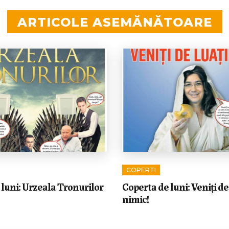
ARTICOLE ASEMĂNĂTOARE
COPERTI
luni: Urzeala Tronurilor
Coperta de luni: Veniți de
nimic!