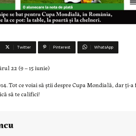
Twitter
Pinterest
WhatsApp
ul 22 (9 – 15 iunie)
. Tot ce voiai să știi despre Cupa Mondială, dar ți-a 
ică să te califici!
ncu