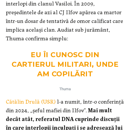
interlopi din clanul Vasiloi. În 2009,
președintele de azi al CJ Ilfov apărea ca martor
într-un dosar de tentativă de omor calificat care
implica același clan. Audiat sub jurământ,
Thuma confirma simplu:
EU ÎI CUNOSC DIN
CARTIERUL MILITARI, UNDE
AM COPILĂRIT
Thuma
Cătălin Drulă (USR)
l-a numit, într-o conferință
din 2024, „șeful mafiei din Ilfov”.
Mai mult
decât atât, referatul DNA cuprinde discuții
în care interlopii inculpați i se adresează lui