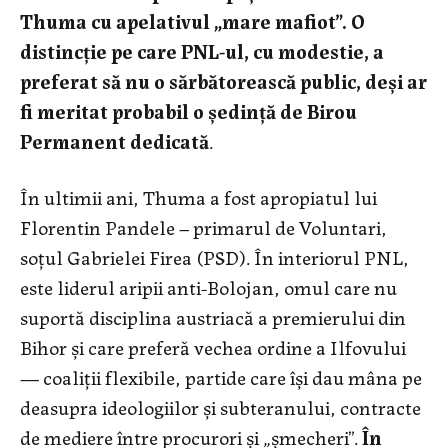
Thuma cu apelativul „mare mafiot”. O
distincție pe care PNL-ul, cu modestie, a
preferat să nu o sărbătorească public, deși ar
fi meritat probabil o ședință de Birou
Permanent dedicată
.
În ultimii ani, Thuma a fost apropiatul lui
Florentin Pandele – primarul de Voluntari,
soțul Gabrielei Firea (PSD). În interiorul PNL,
este liderul aripii anti-Bolojan, omul care nu
suportă disciplina austriacă a premierului din
Bihor și care preferă vechea ordine a Ilfovului
— coaliții flexibile, partide care își dau mâna pe
deasupra ideologiilor și subteranului, contracte
de mediere între procurori și „șmecheri”.
În