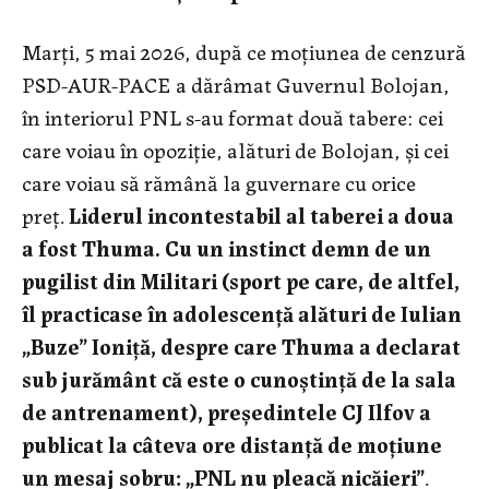
Marți, 5 mai 2026, după ce moțiunea de cenzură
PSD-AUR-PACE a dărâmat Guvernul Bolojan,
în interiorul PNL s-au format două tabere: cei
care voiau în opoziție, alături de Bolojan, și cei
care voiau să rămână la guvernare cu orice
preț.
Liderul incontestabil al taberei a doua
a fost Thuma. Cu un instinct demn de un
pugilist din Militari (sport pe care, de altfel,
îl practicase în adolescență alături de Iulian
„Buze” Ioniță, despre care Thuma a declarat
sub jurământ că este o cunoștință de la sala
de antrenament), președintele CJ Ilfov a
publicat la câteva ore distanță de moțiune
un mesaj sobru: „PNL nu pleacă nicăieri”
.