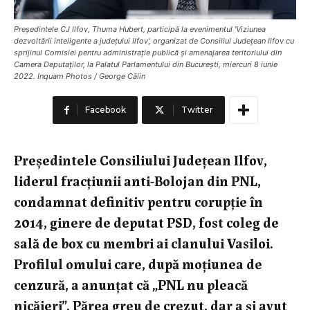
Preşedintele CJ Ilfov, Thuma Hubert, participă la evenimentul 'Viziunea
dezvoltării inteligente a judeţului Ilfov', organizat de Consiliul Judeţean Ilfov cu
sprijinul Comisiei pentru administraţie publică şi amenajarea teritoriului din
Camera Deputaţilor, la Palatul Parlamentului din București, miercuri 8 iunie
2022. Inquam Photos / George Călin
Facebook
Twitter
Președintele Consiliului Județean Ilfov,
liderul fracțiunii anti-Bolojan din PNL,
condamnat definitiv pentru corupție în
2014, ginere de deputat PSD, fost coleg de
sală de box cu membri ai clanului Vasiloi.
Profilul omului care, după moțiunea de
cenzură, a anunțat că „PNL nu pleacă
nicăieri”. Părea greu de crezut, dar a și avut