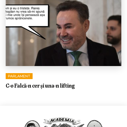
PARLAMENT
C-o Falcă-n cer și una-n lifting