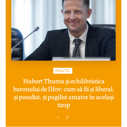
POLITIC
Hubert Thuma și echilibristica
baronului de Ilfov: cum să fii și liberal,
și pesedist, și pugilist amator în același
timp