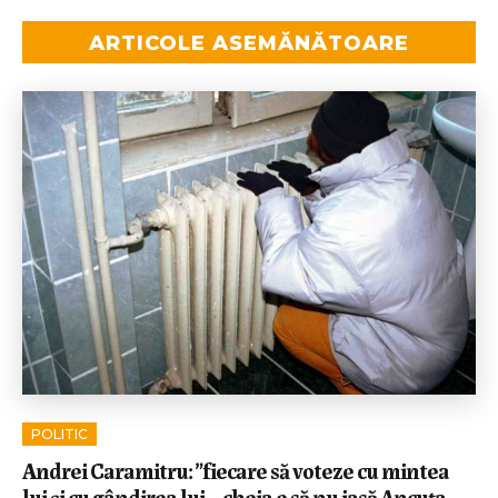
ARTICOLE ASEMĂNĂTOARE
POLITIC
Andrei Caramitru: ”fiecare să voteze cu mintea
lui și cu gândirea lui… cheia e să nu iasă Ancuța