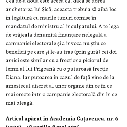
Cea de-a doua este aceea că, dacă se dorea
anchetarea lui Șică, aceasta trebuia să aibă loc
în legătură cu marile tunuri comise în
mandatul de ministru al inculpatului. A te lega
de vrăjeala denumită finanțare nelegală a
campaniei electorale și a invoca nu știu ce
beneficii pe care și le-au tras (prin gură) cei doi
amici este similar cu a frecționa piciorul de
lemn al lui Prigoană cu o puturoasă frecție
Diana. Iar putoarea în cazul de față vine de la
amestecul discret al unor organe din ce în ce
mai erecte într-o campanie electorală din în ce
mai bleagă.
Articol apărut în Academia Caţavencu, nr. 6
(1205) – 18 aprilie-8 mai 2016