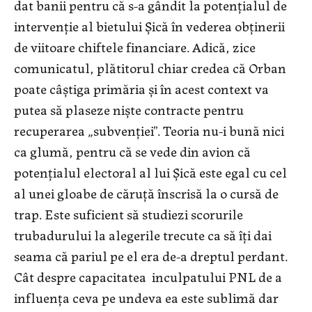
dat banii pentru că s-a gândit la potențialul de
intervenție al bietului Șică în vederea obținerii
de viitoare chiftele financiare. Adică, zice
comunicatul, plătitorul chiar credea că Orban
poate câștiga primăria și în acest context va
putea să plaseze niște contracte pentru
recuperarea „subvenției”. Teoria nu-i bună nici
ca glumă, pentru că se vede din avion că
potențialul electoral al lui Șică este egal cu cel
al unei gloabe de căruță înscrisă la o cursă de
trap. Este suficient să studiezi scorurile
trubadurului la alegerile trecute ca să îți dai
seama că pariul pe el era de-a dreptul perdant.
Cât despre capacitatea inculpatului PNL de a
influența ceva pe undeva ea este sublimă dar