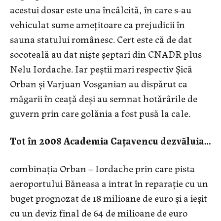
acestui dosar este una încâlcită, în care s-au
vehiculat sume amețitoare ca prejudicii în
sauna statului românesc. Cert este că de dat
socoteală au dat niște șeptari din CNADR plus
Nelu Iordache. Iar peștii mari respectiv Șică
Orban și Varjuan Vosganian au dispărut ca
măgarii în ceață deși au semnat hotărârile de
guvern prin care golănia a fost pusă la cale.
Tot în 2008 Academia Cațavencu dezvăluia…
combinația Orban – Iordache prin care pista
aeroportului Băneasa a intrat în reparație cu un
buget prognozat de 18 milioane de euro și a ieșit
cu un deviz final de 64 de milioane de euro