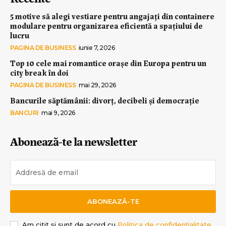
5 motive să alegi vestiare pentru angajați din containere
modulare pentru organizarea eficientă a spațiului de
lucru
PAGINA DE BUSINESS
iunie 7, 2026
Top 10 cele mai romantice orașe din Europa pentru un
city break în doi
PAGINA DE BUSINESS
mai 29, 2026
Bancurile săptămânii: divorț, decibeli și democrație
BANCURI
mai 9, 2026
Abonează-te la newsletter
ABONEAZĂ-TE
Am citit și sunt de acord cu
Politica de confidențialitate
.