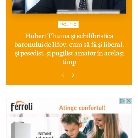
POLITIC
Hubert Thuma și echilibristica
baronului de Ilfov: cum să fii și liberal,
și pesedist, și pugilist amator în același
timp