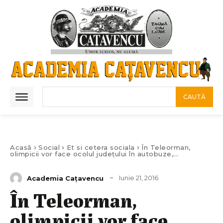
CAUTĂ
Acasă
Social
Et si cetera sociala
În Teleorman,
olimpicii vor face ocolul județului în autobuze,...
Iunie 21, 2016
Academia Caţavencu
În Teleorman,
olimpicii vor face