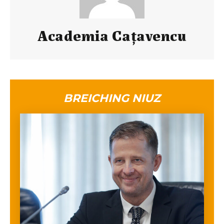
Academia Caţavencu
BREICHING NIUZ