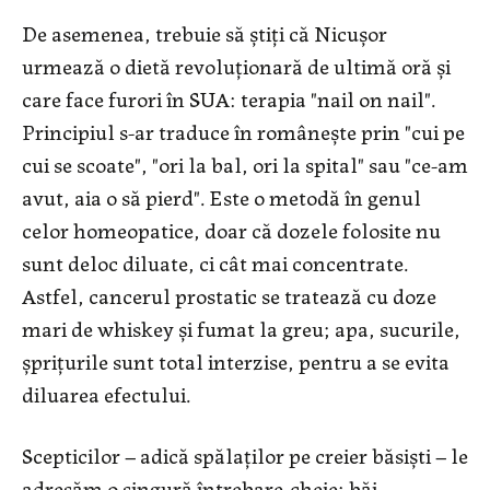
De asemenea, trebuie să ştiţi că Nicuşor
urmează o dietă revoluţionară de ultimă oră şi
care face furori în SUA: terapia "nail on nail".
Principiul s-ar traduce în româneşte prin "cui pe
cui se scoate", "ori la bal, ori la spital" sau "ce-am
avut, aia o să pierd". Este o metodă în genul
celor homeopatice, doar că dozele folosite nu
sunt deloc diluate, ci cât mai concentrate.
Astfel, cancerul prostatic se tratează cu doze
mari de whiskey şi fumat la greu; apa, sucurile,
şpriţurile sunt total interzise, pentru a se evita
diluarea efectului.
Scepticilor – adică spălaţilor pe creier băsişti – le
adresăm o singură întrebare-cheie: băi