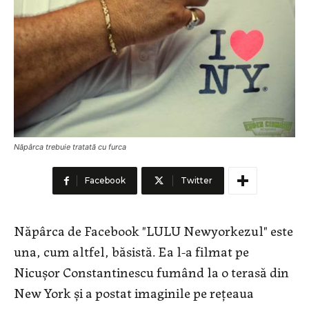
Năpârca trebuie tratată cu furca
Facebook
Twitter
Năpârca de Facebook "LULU Newyorkezul" este
una, cum altfel, băsistă. Ea l-a filmat pe
Nicuşor Constantinescu fumând la o terasă din
New York şi a postat imaginile pe reţeaua