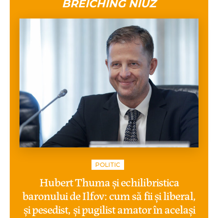
BREICHING NIUZ
POLITIC
Hubert Thuma și echilibristica
baronului de Ilfov: cum să fii și liberal,
și pesedist, și pugilist amator în același