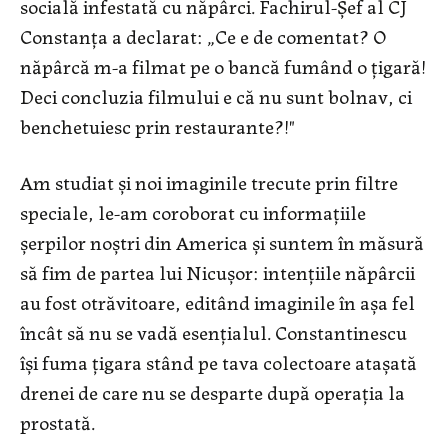
socială infestată cu năpârci. Fachirul-Şef al CJ
Constanţa a declarat: „Ce e de comentat? O
năpârcă m-a filmat pe o bancă fumând o țigară!
Deci concluzia filmului e că nu sunt bolnav, ci
benchetuiesc prin restaurante?!"
Am studiat şi noi imaginile trecute prin filtre
speciale, le-am coroborat cu informaţiile
şerpilor noştri din America şi suntem în măsură
să fim de partea lui Nicuşor: intenţiile năpârcii
au fost otrăvitoare, editând imaginile în aşa fel
încât să nu se vadă esenţialul. Constantinescu
îşi fuma ţigara stând pe tava colectoare ataşată
drenei de care nu se desparte după operaţia la
prostată.