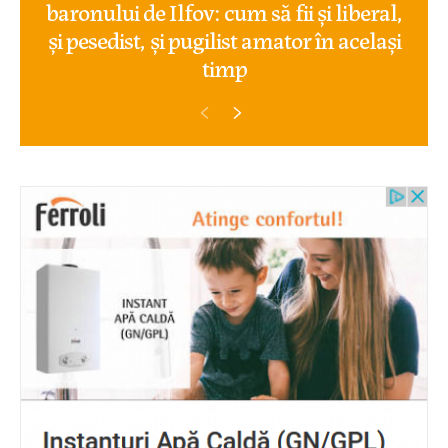
baronului de Ilfov: cum să fii și liberal,
și pesedist, și pugilist amator în același
timp