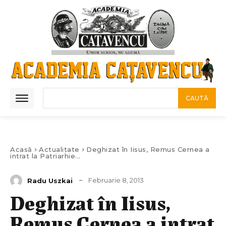
CAUTĂ
Acasă
Actualitate
Deghizat în Iisus, Remus Cernea a
intrat la Patriarhie...
Februarie 8, 2013
Radu Uszkai
Deghizat în Iisus,
Remus Cernea a intrat