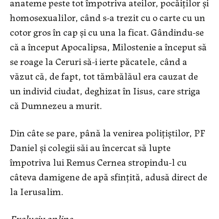
anateme peste tot împotriva ateilor, pocăiților și
homosexualilor, când s-a trezit cu o carte cu un
cotor gros în cap și cu una la ficat. Gândindu-se
că a început Apocalipsa, Milostenie a început să
se roage la Ceruri să-i ierte păcatele, când a
văzut că, de fapt, tot tămbălăul era cauzat de
un individ ciudat, deghizat în Iisus, care striga
că Dumnezeu a murit.
Din câte se pare, până la venirea polițiștilor, PF
Daniel și colegii săi au încercat să lupte
împotriva lui Remus Cernea stropindu-l cu
câteva damigene de apă sfințită, adusă direct de
la Ierusalim.
Exclusiv online