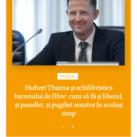
POLITIC
Hubert Thuma și echilibristica
baronului de Ilfov: cum să fii și liberal,
și pesedist, și pugilist amator în același
timp