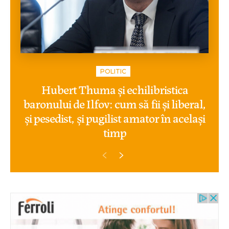
POLITIC
Hubert Thuma și echilibristica
baronului de Ilfov: cum să fii și liberal,
și pesedist, și pugilist amator în același
timp