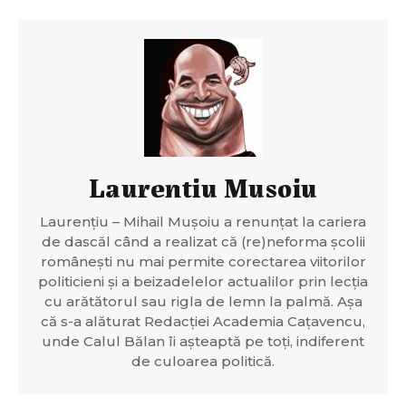
Laurentiu Musoiu
Laurențiu – Mihail Mușoiu a renunțat la cariera
de dascăl când a realizat că (re)neforma școlii
românești nu mai permite corectarea viitorilor
politicieni și a beizadelelor actualilor prin lecția
cu arătătorul sau rigla de lemn la palmă. Așa
că s-a alăturat Redacției Academia Cațavencu,
unde Calul Bălan îi așteaptă pe toți, indiferent
de culoarea politică.