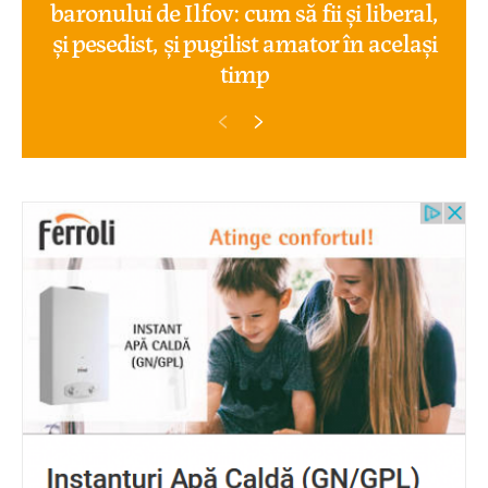
baronului de Ilfov: cum să fii și liberal,
și pesedist, și pugilist amator în același
timp