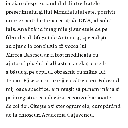
în ziare despre scandalul dintre fratele
preşedintelui şi fiul Mondialului este, potrivit
unor experţi britanici citaţi de DNA, absolut
fals. Analizând imaginile şi sunetele de pe
filmuleţul difuzat de Antena 3, specialiştii
au ajuns la concluzia că vocea lui
Mircea Băsescu ar fi fost modificată cu
ajutorul pixelului albastru, acelaşi care l-
a bătut şi pe copilul obraznic cu mâna lui
Traian Băsescu, în urmă cu câţiva ani. Folosind
mijloace specifice, am reuşit să punem mâna şi
pe înregistrarea adevăratei convorbiri avute
de cei doi. Citeşte azi stenogramele, cumpărând
de la chioşcuri Academia Caţavencu.