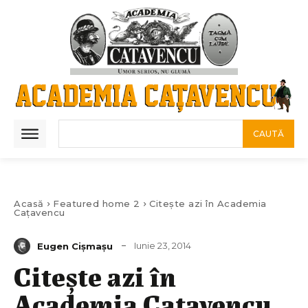
CAUTĂ
Acasă
Featured home 2
Citeşte azi în Academia
Caţavencu
Iunie 23, 2014
Eugen Cișmașu
Citeşte azi în
Academia Caţavencu