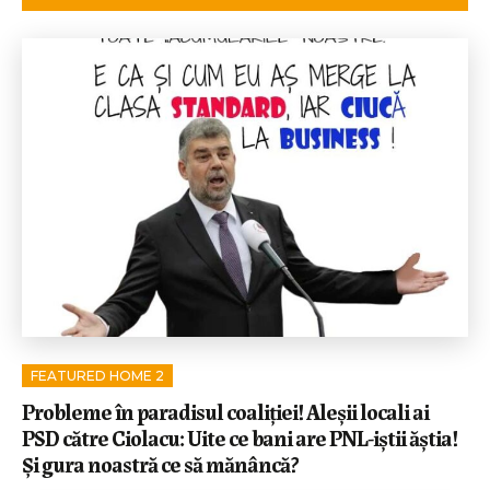
FEATURED HOME 2
Probleme în paradisul coaliției! Aleșii locali ai
PSD către Ciolacu: Uite ce bani are PNL-iștii ăștia!
Și gura noastră ce să mănâncă?