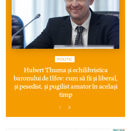
POLITIC
Hubert Thuma și echilibristica
baronului de Ilfov: cum să fii și liberal,
și pesedist, și pugilist amator în același
timp