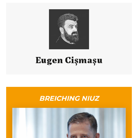
Eugen Cișmașu
BREICHING NIUZ