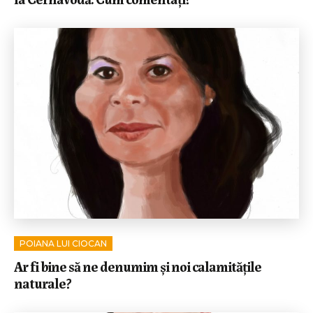
POIANA LUI CIOCAN
Ar fi bine să ne denumim şi noi calamităţile
naturale?