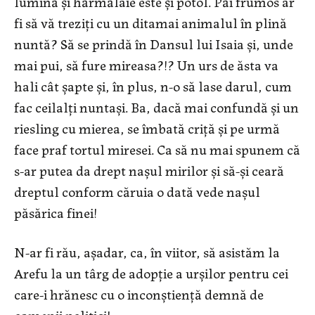
lumină și hărmălaie este și potol. Păi frumos ar
fi să vă treziți cu un ditamai animalul în plină
nuntă? Să se prindă în Dansul lui Isaia și, unde
mai pui, să fure mireasa?!? Un urs de ăsta va
hali cât șapte și, în plus, n-o să lase darul, cum
fac ceilalți nuntași. Ba, dacă mai confundă și un
riesling cu mierea, se îmbată criță și pe urmă
face praf tortul miresei. Ca să nu mai spunem că
s-ar putea da drept nașul mirilor și să-și ceară
dreptul conform căruia o dată vede nașul
păsărica finei!
N-ar fi rău, așadar, ca, în viitor, să asistăm la
Arefu la un târg de adopție a urșilor pentru cei
care-i hrănesc cu o inconștiență demnă de
oamenii politici!