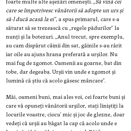
foarte multe alte așezări omenești.
„Să vină cei
care se împotrivesc vânătorii să adopte un urs și
să-l ducă acasă la ei”
, a spus primarul, care s-a
săturat să se trezească cu „regele pădurilor” la
nunți și la botezuri. „Anul trecut, spre exemplu,
au cam dispărut câinii din sat, găinile s-au rărit
iar oile au ajuns hrana preferată a urşilor. Nu
mai fug de zgomot. Oamenii au goarne, bat din
tobe, dar degeaba. Urşii vin unde e zgomot şi
lumină că ştiu că acolo găsesc mâncare”.
Măi, oameni buni, mai ales voi, cei foarte buni și
care vă opuneți vânătorii urșilor, stați liniștiți la
locurile voastre, ciocu’ mic și joc de glezne, doar
vedeți că urșii au băgat la cap că acolo unde e