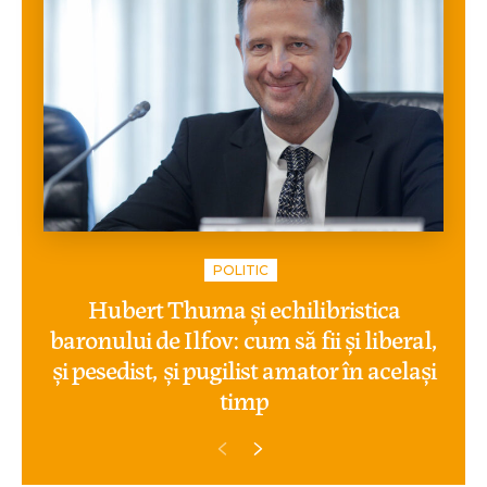
POLITIC
Hubert Thuma și echilibristica
baronului de Ilfov: cum să fii și liberal,
și pesedist, și pugilist amator în același
timp