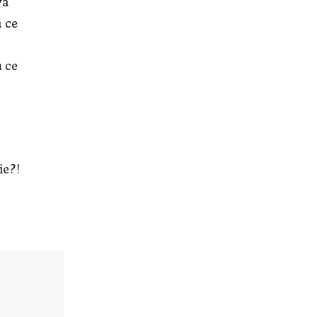
va
 ce
u ce
ie?!