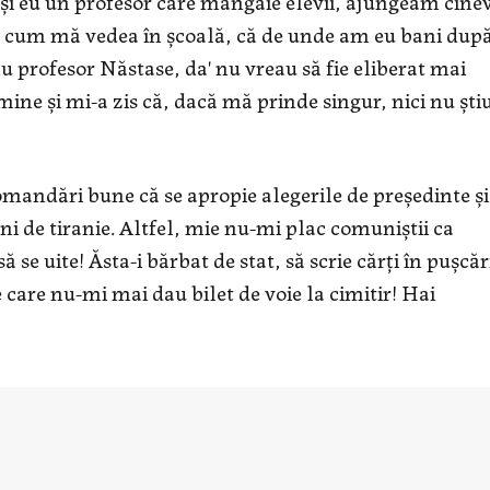
şi eu un profesor care mângâie elevii, ajungeam cine
de cum mă vedea în şcoală, că de unde am eu bani după
u profesor Năstase, da' nu vreau să fie eliberat mai
mine şi mi-a zis că, dacă mă prinde singur, nici nu şti
comandări bune că se apropie alegerile de preşedinte şi
ani de tiranie. Altfel, mie nu-mi plac comuniştii ca
să se uite! Ăsta-i bărbat de stat, să scrie cărţi în puşcăr
e care nu-mi mai dau bilet de voie la cimitir! Hai