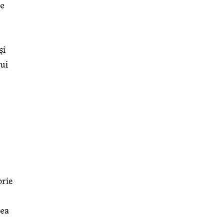
se
şi
ui
orie
dea