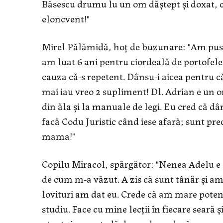
Băsescu drumu lu un om dăştept şi doxat, ca
eloncvent!"
Mirel Pălămidă, hoţ de buzunare: "Am pus ş
am luat 6 ani pentru ciordeală de portofel
cauza că-s repetent. Dânsu-i aicea pentru că
mai iau vreo 2 supliment! Dl. Adrian e un om 
din ăla şi la manuale de legi. Eu cred că dâ
facă Codu Juristic când iese afară; sunt prec
mama!"
Copilu Miracol, spărgător: "Nenea Adelu e 
de cum m-a văzut. A zis că sunt tânăr şi am 
lovituri am dat eu. Crede că am mare potenţi
studiu. Face cu mine lecţii în fiecare seară 