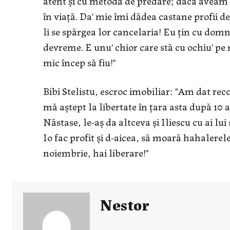
atent şi cu metodă de predare; dacă aveam 
în viaţă. Da' mie îmi dădea castane profii 
li se spărgea lor cancelaria! Eu ţin cu domn
devreme. E unu' chior care stă cu ochiu' pe 
mic încep să fiu!"
Bibi Stelistu, escroc imobiliar: "Am dat re
mă aştept la libertate în ţara asta după 10 
Năstase, le-aş da altceva şi Iliescu cu ai lui 
Io fac profit şi d-aicea, să moară hahalerel
noiembrie, hai liberare!"
Nestor