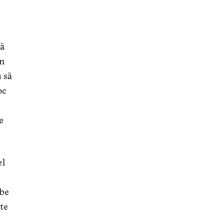
că
in
u să
oc
e
el
ebe
rte