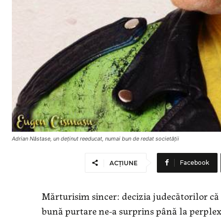
Adrian Năstase, un deţinut reeducat, numai bun de redat societăţii
Facebook
ACȚIUNE
Mărturisim sincer: decizia judecătorilor că
bună purtare ne-a surprins până la perplex