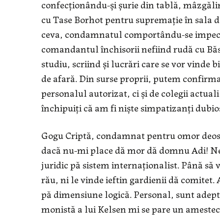
confecţionându-şi şurie din tablă, mâzgălin
cu Tase Borhot pentru supremaţie în sala de
ceva, condamnatul comportându-se impecabi
comandantul închisorii nefiind rudă cu Băs
studiu, scriind şi lucrări care se vor vinde
de afară. Din surse proprii, putem confirma 
personalul autorizat, ci şi de colegii actua
închipuiţi că am fi nişte simpatizanţi dubio
Gogu Criptă, condamnat pentru omor deos
dacă nu-mi place dă mor dă domnu Adi! Ne ci
juridic pă sistem internaţionalist. Până să 
rău, ni le vinde ieftin gardienii dă comite
pă dimensiune logică. Personal, sunt adeptul
monistă a lui Kelsen mi se pare un amestec n