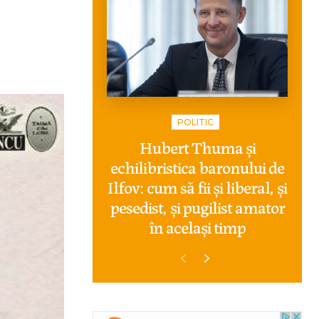
POLITIC
Hubert Thuma și
echilibristica baronului de
Ilfov: cum să fii și liberal, și
pesedist, și pugilist amator
în același timp