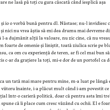
re ne lasă pă toţi cu gura căscată când iesplică aşa
i io o vorbă bună pentru dl. Năstase; nu-l invidiesc 
e şi nici nu vrea ăştia să-mi dea drumu mai devreme d
 l-a dujmănit alţii la valoare, nu zic cine, că nu vrea
foarte de omenie şi liniştit, toată ziulica scrie pe bl
nsu, ca om cu experienţă de teren, ar fi cel mai bun să
is c-ar da graţiere la toţi, mi-e dor de un portofel ca d
ca un tată mai mare pentru mine, m-a luat pe lângă 
viitoru înainte, i-a plăcut mult când i-am povestit ce
al într-o carieră politică, doar că pentru asta îmi tr
şi spune că îi place cum cresc văzând cu ochii. El e foa