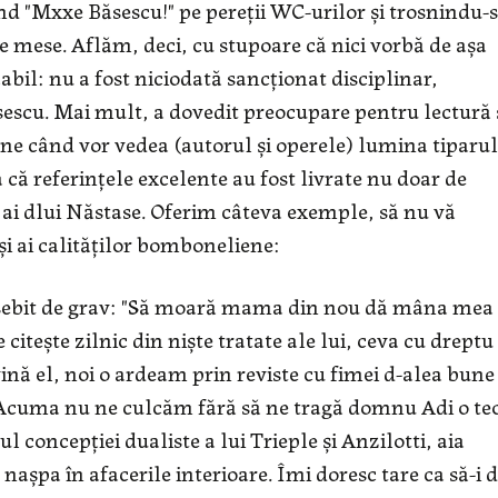
d "Mxxe Băsescu!" pe pereţii WC-urilor şi trosnindu-
 mese. Aflăm, deci, cu stupoare că nici vorbă de aşa
l: nu a fost niciodată sancţionat disciplinar,
escu. Mai mult, a dovedit preocupare pentru lectură 
 bine când vor vedea (autorul şi operele) lumina tiparul
că referinţele excelente au fost livrate nu doar de
li ai dlui Năstase. Oferim câteva exemple, să nu vă
şi ai calităţilor bomboneliene:
ebit de grav: "Să moară mama din nou dă mâna mea
teşte zilnic din nişte tratate ale lui, ceva cu dreptu
vină el, noi o ardeam prin reviste cu fimei d-alea bune
t. Acuma nu ne culcăm fără să ne tragă domnu Adi o te
 concepţiei dualiste a lui Trieple şi Anzilotti, aia
aşpa în afacerile interioare. Îmi doresc tare ca să-i 