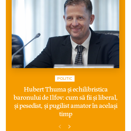
POLITIC
Hubert Thuma și echilibristica
baronului de Ilfov: cum să fii și liberal,
și pesedist, și pugilist amator în același
timp