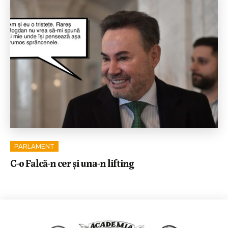
PARLAMENT
C-o Falcă-n cer și una-n lifting