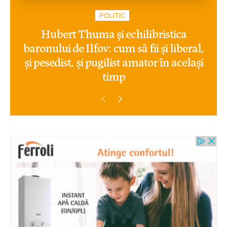
POLITIC
Hubert Thuma și echilibristica
baronului de Ilfov: cum să fii și liberal,
și pesedist, și pugilist amator în același
timp