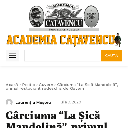
CAUTĂ
Acasă
Politic
Guvern
Cârciuma “La Șică Mandolină”,
primul restaurant redeschis de Guvern
Iulie 9, 2020
Laurenţiu Muşoiu
Cârciuma “La Șică
Mandolină”, primul