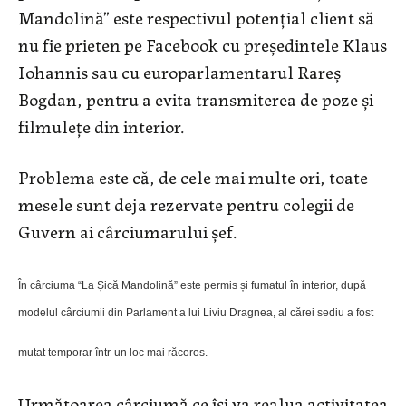
Mandolină” este respectivul potențial client să
nu fie prieten pe Facebook cu președintele Klaus
Iohannis sau cu europarlamentarul Rareș
Bogdan, pentru a evita transmiterea de poze și
filmulețe din interior.
Problema este că, de cele mai multe ori, toate
mesele sunt deja rezervate pentru colegii de
Guvern ai cârciumarului șef.
În cârciuma “La Șică Mandolină” este permis și fumatul în interior, după
modelul cârciumii din Parlament a lui Liviu Dragnea, al cărei sediu a fost
mutat temporar într-un loc mai răcoros.
Următoarea cârciumă ce își va realua activitatea