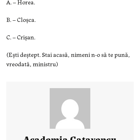
A. – Horea.
B. – Cloșca.
C. – Crișan.
(Ești deștept. Stai acasă, nimeni n-o să te pună,
vreodată, ministru)
Academia Caţavencu