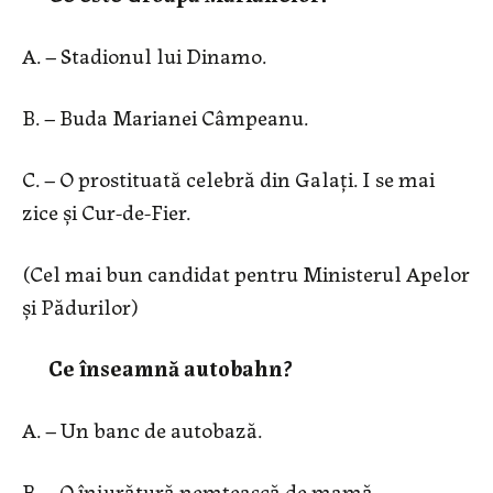
A. – Stadionul lui Dinamo.
B. – Buda Marianei Câmpeanu.
C. – O prostituată celebră din Galați. I se mai
zice și Cur-de-Fier.
(Cel mai bun candidat pentru Ministerul Apelor
și Pădurilor)
Ce înseamnă autobahn?
A. – Un banc de autobază.
B. – O înjurătură nemțească de mamă.