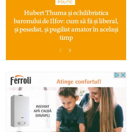
POLITIC
Hubert Thuma și echilibristica
baronului de Ilfov: cum să fii și liberal,
și pesedist, și pugilist amator în același
timp