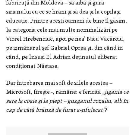
făbricuță din Moldova – să aibă și gura
sirianului cu ce se hrăni și să dea și la copilași
educație. Printre acești oameni de bine îl găsim,
la categoria cele mai multe nominalizări pe
Viorel Hrebenciuc, apoi pe nea’ Nicu Văcăroiu,
pe izmănarul șef Gabriel Oprea și, din când în
când, pe Însuși El Adrian deținutul eliberat
condiționat Năstase.
Dar întrebarea mai soft de zilele acestea –
Microsoft, firește -, rămâne: e fericită
„jigania ce
sare la coaie și la piept – guzganul rozaliu, alb în
cap de câtă brânză de furat a-nfulecat“
?