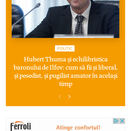
POLITIC
Hubert Thuma și echilibristica
baronului de Ilfov: cum să fii și liberal,
și pesedist, și pugilist amator în același
timp