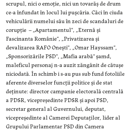
scrupul, nici o emoție, nici un tovarăș de drum
ce-a înfundat în locul lui pușcăria. Căci în ciuda
vehiculării numelui său în zeci de scandaluri de
corupție – „Apartamentul“, „Eternă și
Fascinanta Românie“, „Privatizarea și
devalizarea RAFO Onești“, „Omar Hayssam“,
„Sponsorizările PSD“, „Mafia arabă“ șamd,
maleficul personaj n-a auzit zăngănit de cătușe
niciodată. În schimb i s-au pus sub fund fotoliile
aferente diverselor funcții politice și de stat
deținute: director campanie electorală centrală
a PDSR, vicepreşedinte PDSR și apoi PSD,
secretar general al Guvernului, deputat,
vicepreședinte al Camerei Deputaților, lider al
Grupului Parlamentar PSD din Camera