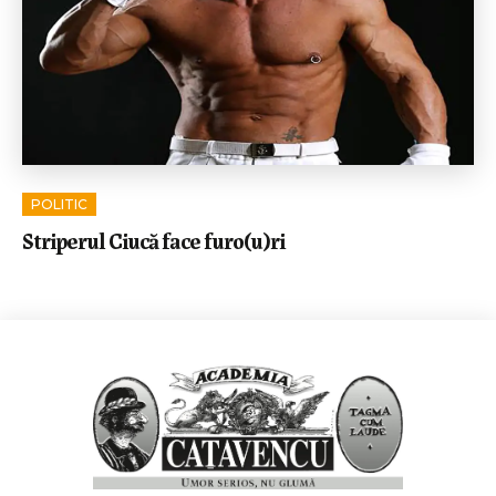
POLITIC
Striperul Ciucă face furo(u)ri