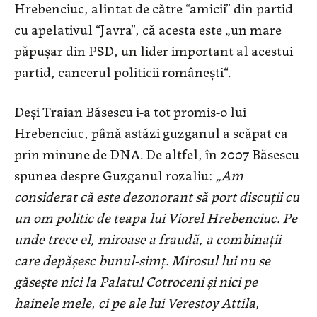
Hrebenciuc, alintat de către “amicii” din partid
cu apelativul “Javra”, că acesta este „un mare
păpușar din PSD, un lider important al acestui
partid, cancerul politicii românești“.
Deși Traian Băsescu i-a tot promis-o lui
Hrebenciuc, până astăzi guzganul a scăpat ca
prin minune de DNA. De altfel, în 2007 Băsescu
spunea despre Guzganul rozaliu:
„Am
considerat că este dezonorant să port discuții cu
un om politic de teapa lui Viorel Hrebenciuc. Pe
unde trece el, miroase a fraudă, a combinații
care depășesc bunul-simț. Mirosul lui nu se
găsește nici la Palatul Cotroceni și nici pe
hainele mele, ci pe ale lui Verestoy Attila,