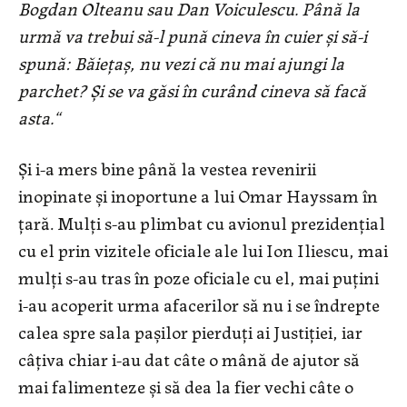
Bogdan Olteanu sau Dan Voiculescu. Până la
urmă va trebui să-l pună cineva în cuier și să-i
spună: Băiețaș, nu vezi că nu mai ajungi la
parchet? Și se va găsi în curând cineva să facă
asta.“
Și i-a mers bine până la vestea revenirii
inopinate și inoportune a lui Omar Hayssam în
țară. Mulți s-au plimbat cu avionul prezidențial
cu el prin vizitele oficiale ale lui Ion Iliescu, mai
mulți s-au tras în poze oficiale cu el, mai puțini
i-au acoperit urma afacerilor să nu i se îndrepte
calea spre sala pașilor pierduți ai Justiției, iar
câțiva chiar i-au dat câte o mână de ajutor să
mai falimenteze și să dea la fier vechi câte o