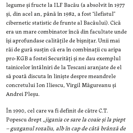
legume și fructe la ILF Bacău (a absolvit în 1977
și, din acel an, până în 1982, a fost “ilefistul”
cibernetic statistic de frunte al Bacăului). Cică
era un mare combinator încă din facultate unde
își aprofundase calitățile de bișnițar. Unii mai
răi de gură susțin că era în combinații cu aripa
pro-KGB a fostei Securități și ne dau exemplul
tainicelor întâlniri de la Tescani aranjate de el
să poată discuta în liniște despre meandrele
concretului Ion Iliescu, Virgil Măgureanu și
Andrei Pleșu.
În 1990, cel care va fi definit de către C.T.
Popescu drept
„jigania ce sare la coaie și la piept
– guzganul rozaliu, alb în cap de câtă brânză de