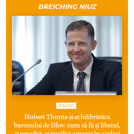
BREICHING NIUZ
POLITIC
Hubert Thuma și echilibristica
baronului de Ilfov: cum să fii și liberal,
și pesedist, și pugilist amator în același