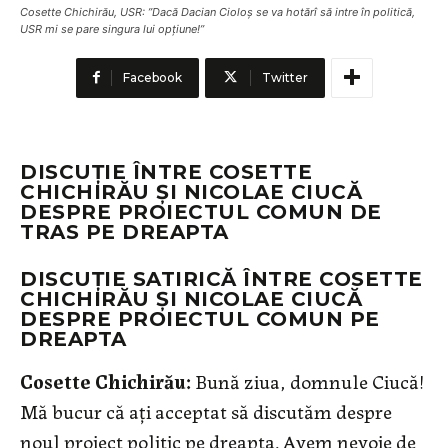
Cosette Chichirău, USR: ”Dacă Dacian Cioloș se va hotărî să intre în politică,
USR mi se pare singura lui opțiune!”
Facebook
Twitter
DISCUȚIE ÎNTRE COSETTE
CHICHIRĂU ȘI NICOLAE CIUCĂ
DESPRE PROIECTUL COMUN DE
TRAS PE DREAPTA
DISCUȚIE SATIRICĂ ÎNTRE COSETTE
CHICHIRĂU ȘI NICOLAE CIUCĂ
DESPRE PROIECTUL COMUN PE
DREAPTA
Cosette Chichirău:
Bună ziua, domnule Ciucă!
Mă bucur că ați acceptat să discutăm despre
noul proiect politic pe dreapta. Avem nevoie de