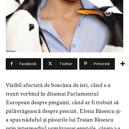
Facebook
Twitter
Pinterest
Vizibil afectată de boacăna de ieri, când s-a
trezit vorbind în ditamai Parlamentul
European despre pinguini, când ar fi trebuit să
pălăvrăgească despre pescuit, Elena Băsescu și-
a spus năduful și păsurile lui Traian Băsescu
prin intermediul următoarei epistole, căreia i-a