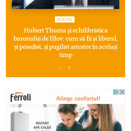
POLITIC
Hubert Thuma și echilibristica
baronului de Ilfov: cum să fii și liberal,
și pesedist, și pugilist amator în același
timp