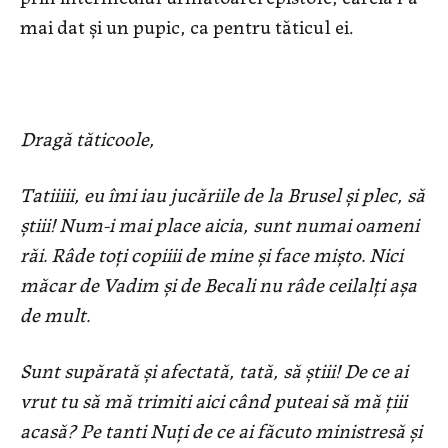
mai dat și un pupic, ca pentru tăticul ei.
Dragă tăticoole,
Tatiiiii, eu îmi iau jucăriile de la Brusel și plec, să
știii! Num-i mai place aicia, sunt numai oameni
răi. Râde toți copiiii de mine și face mișto. Nici
măcar de Vadim și de Becali nu râde ceilalți așa
de mult.
Sunt supărată și afectată, tată, să știii! De ce ai
vrut tu să mă trimiti aici când puteai să mă țiii
acasă? Pe tanti Nuți de ce ai făcuto ministresă și