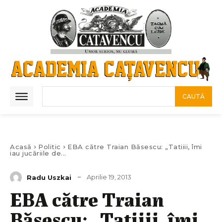
CAUTĂ
Acasă
Politic
EBA către Traian Băsescu: „Tatiiii, îmi
iau jucăriile de...
Aprilie 19, 2013
Radu Uszkai
EBA către Traian
Băsescu: „Tatiiii, îmi