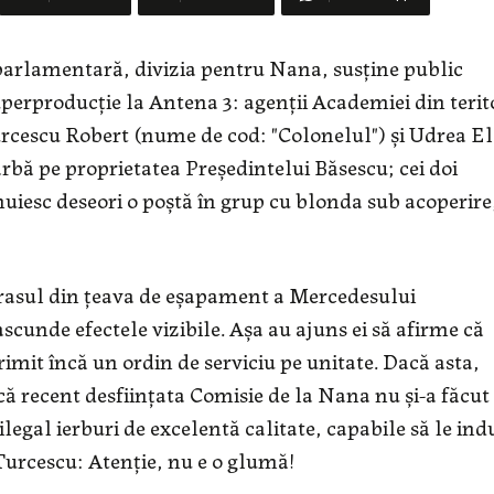
arlamentară, divizia pentru Nana, susţine public
uperproducţie la Antena 3: agenţii Academiei din terit
Turcescu Robert (nume de cod: "Colonelul") şi Udrea E
ă pe proprietatea Preşedintelui Băsescu; cei doi
nuiesc deseori o poştă în grup cu blonda sub acoperire
i trasul din ţeava de eşapament a Mercedesului
scunde efectele vizibile. Aşa au ajuns ei să afirme că
imit încă un ordin de serviciu pe unitate. Dacă asta,
că recent desfiinţata Comisie de la Nana nu şi-a făcut
ilegal ierburi de excelentă calitate, capabile să le ind
i Turcescu: Atenţie, nu e o glumă!