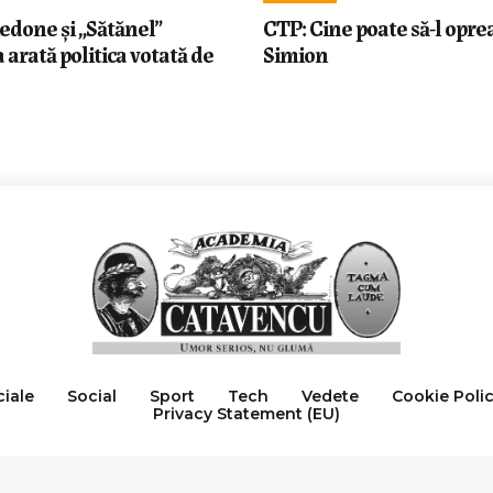
edone și „Sătănel”
CTP: Cine poate să-l opre
 arată politica votată de
Simion
ciale
Social
Sport
Tech
Vedete
Cookie Poli
Privacy Statement (EU)