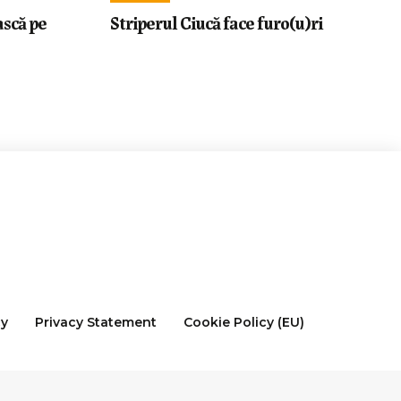
ască pe
Striperul Ciucă face furo(u)ri
cy
Privacy Statement
Cookie Policy (EU)