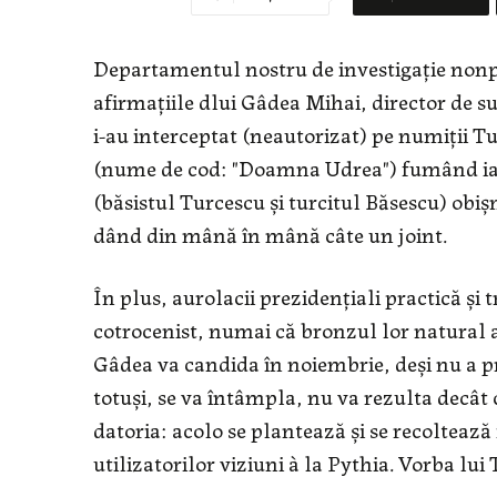
Departamentul nostru de investigaţie nonp
afirmaţiile dlui Gâdea Mihai, director de s
i-au interceptat (neautorizat) pe numiţii 
(nume de cod: "Doamna Udrea") fumând iarb
(băsistul Turcescu şi turcitul Băsescu) obiş
dând din mână în mână câte un joint.
În plus, aurolacii prezidenţiali practică ş
cotrocenist, numai că bronzul lor natural a
Gâdea va candida în noiembrie, deşi nu a pr
totuşi, se va întâmpla, nu va rezulta decât 
datoria: acolo se plantează şi se recoltează 
utilizatorilor viziuni à la Pythia. Vorba lu