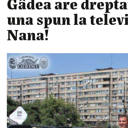
Gâdea are drepta
una spun la telev
Nana!