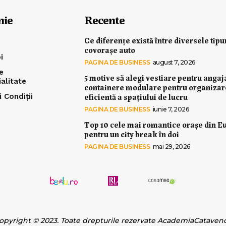
nie
Recente
Ce diferențe există între diversele tipu
covorașe auto
i
PAGINA DE BUSINESS
august 7, 2026
e
5 motive să alegi vestiare pentru angaj
ialitate
containere modulare pentru organiza
eficientă a spațiului de lucru
 Condiții
PAGINA DE BUSINESS
iunie 7, 2026
Top 10 cele mai romantice orașe din E
pentru un city break în doi
PAGINA DE BUSINESS
mai 29, 2026
opyright © 2023. Toate drepturile rezervate AcademiaCataven