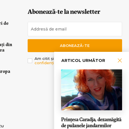
Abonează-te la newsletter
ri de
ați din
ABONEAZĂ-TE
rea
Am citit și sunt de acord cu
Politica de
ARTICOL URMĂTOR
confidențialitate
.
uropa
Prinţesa Caradja, dezamăgită
de pulanele jandarmilor
cu