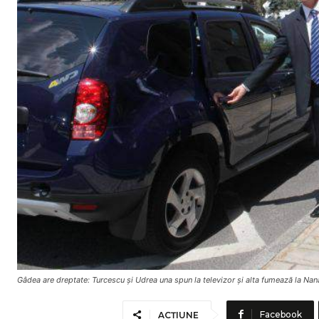
Gâdea are dreptate: Turcescu şi Udrea una spun la televizor şi alta fumează la Nan
Facebook
ACȚIUNE