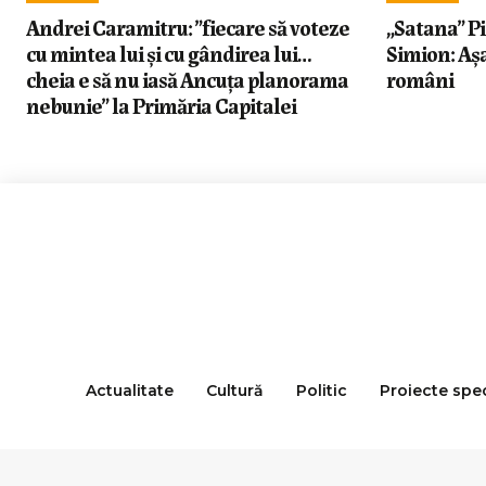
Andrei Caramitru: ”fiecare să voteze
„Satana” Pi
cu mintea lui și cu gândirea lui…
Simion: Așa
cheia e să nu iasă Ancuța planorama
români
nebunie” la Primăria Capitalei
Actualitate
Cultură
Politic
Proiecte spe