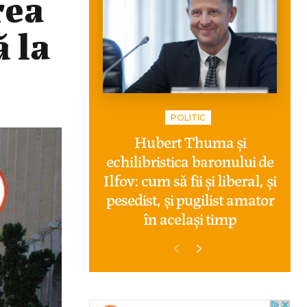
rea
ă la
POLITIC
Hubert Thuma și
echilibristica baronului de
Ilfov: cum să fii și liberal, și
pesedist, și pugilist amator
în același timp