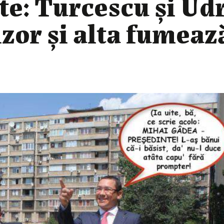
te: Turcescu şi Ud
izor şi alta fumeaz