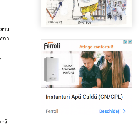
oriu
lena
,
ucă