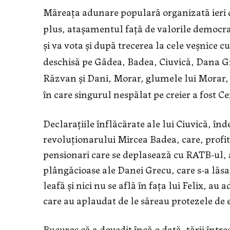
Măreața adunare populară organizată ieri de 
plus, atașamentul față de valorile democrat
și va vota și după trecerea la cele veșnice 
deschisă pe Gâdea, Badea, Ciuvică, Dana Gr
Răzvan și Dani, Morar, glumele lui Morar, 
în care singurul nespălat pe creier a fost Ce
Declarațiile înflăcărate ale lui Ciuvică, în
revoluționarului Mircea Badea, care, profitâ
pensionari care se deplasează cu RATB-ul, 
plângăcioase ale Danei Grecu, care s-a lăsat
leafă și nici nu se află în fața lui Felix, a
care au aplaudat de le săreau protezele de
Bucuros că a dovedit încă o dată, țării între