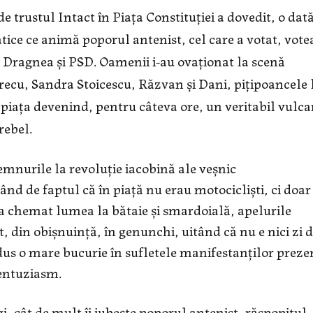
trustul Intact în Piața Constituției a dovedit, o dată
ice ce animă poporul antenist, cel care a votat, vote
cu Dragnea și PSD. Oamenii i-au ovaționat la scenă
ecu, Sandra Stoicescu, Răzvan și Dani, pițipoancele 
piața devenind, pentru câteva ore, un veritabil vulca
rebel.
demnurile la revoluție iacobină ale veșnic
nd de faptul că în piață nu erau motocicliști, ci doar
a chemat lumea la bătaie și smardoială, apelurile
, din obișnuință, în genunchi, uitând că nu e nici zi 
u adus o mare bucurie în sufletele manifestanților preze
 entuziasm.
gi, cât de mult îi iubește poporul antenist, răspopitul