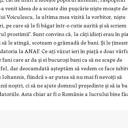
-a venit ideea de a scoate din pușcărie niște moaște de
lui Voiculescu, la ultima mea vizită la vorbitor, niște
ri, pe care să le fi băgat într-o cutie aurită și să scriem
l prostimii”. Sunt convins că, la câți idioți erau în pi
și să le atingă, scoteam o grămadă de bani. Și le ținea
atoria la ANAF. Ce-ați văzut ieri în piață e doar vârf
fani care ar da și ei bucuroși bani ca să ne scape de
stfel, dar deocamdată așteptăm să vedem ce face iubit
ohannis, fiindcă s-ar putea să nu mai fi nevoiți să
ii noștri, ci să ne ajute domnul președinte și să ia ba
atoriile. Asta chiar ar fi o Românie a lucrului bine făc