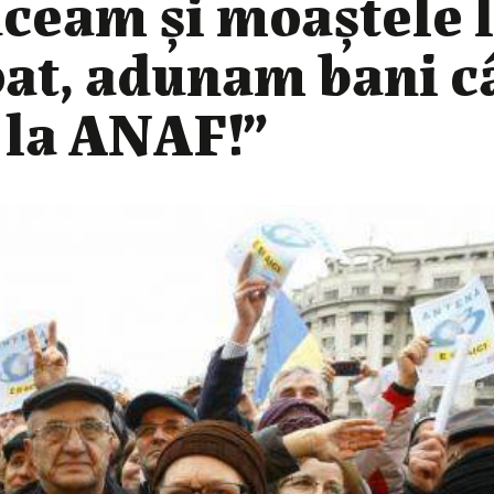
ceam și moaștele l
pat, adunam bani c
 la ANAF!”