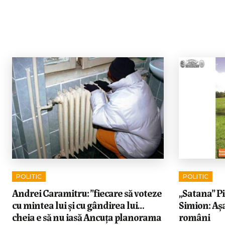
POLITIC
POLITIC
Andrei Caramitru: ”fiecare să voteze
„Satana” Pi
cu mintea lui și cu gândirea lui…
Simion: Așa
cheia e să nu iasă Ancuța planorama
români