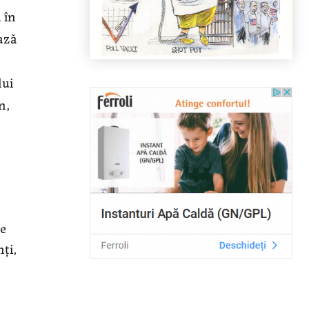
 în
ază
lui
n,
de
nți,