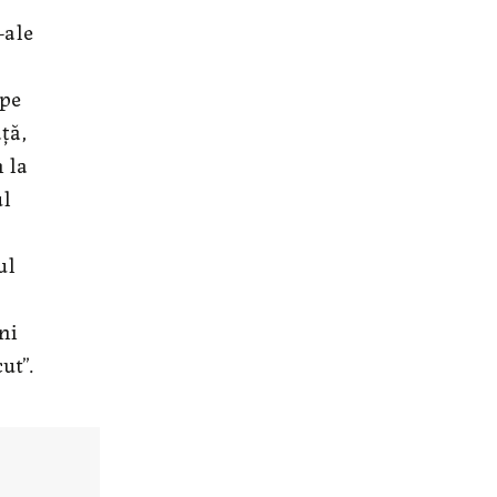
-ale
 pe
ață,
m la
ul
ul
ni
ut”.