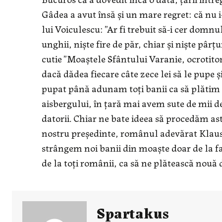
Gâdea a avut însă și un mare regret: că nu i
lui Voiculescu: ”Ar fi trebuit să-i cer domnu
unghii, niște fire de păr, chiar și niște pârțu
cutie ”Moaștele Sfântului Varanie, ocrotitoru
dacă dădea fiecare câte zece lei să le pupe 
pupat până adunam toți banii ca să plătim d
aisbergului, în țară mai avem sute de mii de 
datorii. Chiar ne bate ideea să procedăm a
nostru președinte, românul adevărat Klaus I
strângem noi banii din moaște doar de la fan
de la toți românii, ca să ne plătească nouă d
Spartakus