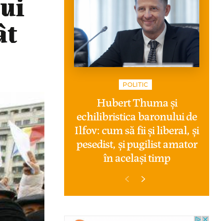
ui
ât
POLITIC
Hubert Thuma și
echilibristica baronului de
Ilfov: cum să fii și liberal, și
pesedist, și pugilist amator
în același timp