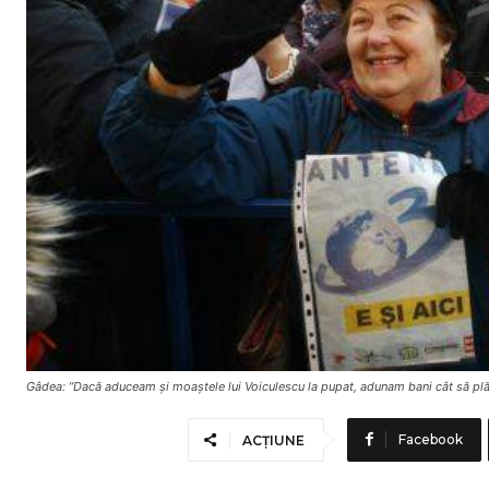
Gâdea: ”Dacă aduceam și moaștele lui Voiculescu la pupat, adunam bani cât să plă
Facebook
ACȚIUNE