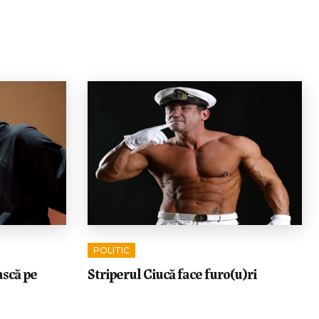
POLITIC
ască pe
Striperul Ciucă face furo(u)ri