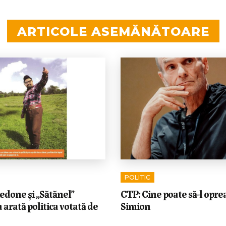
ARTICOLE ASEMĂNĂTOARE
POLITIC
edone și „Sătănel”
CTP: Cine poate să-l opre
 arată politica votată de
Simion