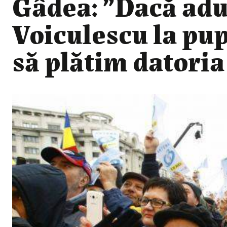
Gâdea: ”Dacă adu
Voiculescu la pu
să plătim datoria