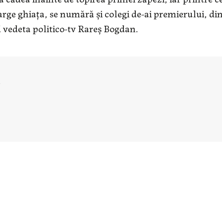
arge ghiața, se numără și colegi de-ai premierului, di
d vedeta politico-tv Rareș Bogdan.
u