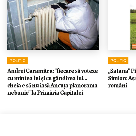
POLITIC
POLITIC
Andrei Caramitru: ”fiecare să voteze
„Satana” Pi
cu mintea lui și cu gândirea lui…
Simion: Așa
cheia e să nu iasă Ancuța planorama
români
nebunie” la Primăria Capitalei