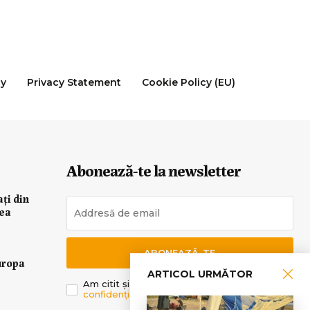
cy
Privacy Statement
Cookie Policy (EU)
Abonează-te la newsletter
ați din
rea
ABONEAZĂ-TE
uropa
ARTICOL URMĂTOR
Am citit și sunt de acord cu
Politica de
confidențialitate
.