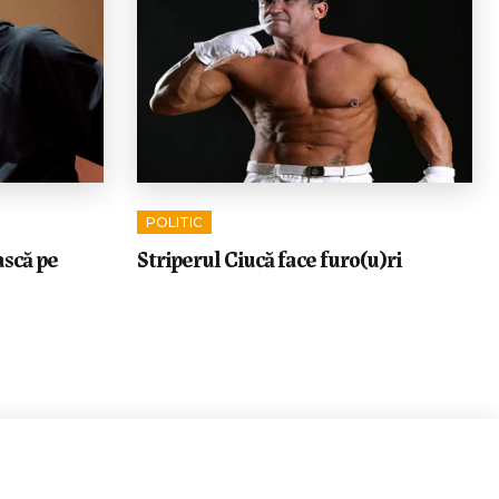
POLITIC
ască pe
Striperul Ciucă face furo(u)ri