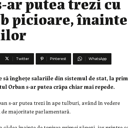
ar putea trezi cu
b picioare, înainte
ilor
Twitter
Pinterest
WhatsApp
 să înghețe salariile din sistemul de stat, la pri
tul Orban s-ar putea crăpa chiar mai repede.
 s-ar putea trezi în ape tulburi, având în vedere
ei de majoritate parlamentară.
 cădea înainte de topirea primei zăpezi, iar printre ce