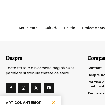
Actualitate
Cultură
Politic
Proiecte spe
Despre
Compa
Toate textele din această pagină sunt
Contact
pamflete şi trebuie tratate ca atare.
Despre no
Politica d
confident
Termeni și
ARTICOL ANTERIOR