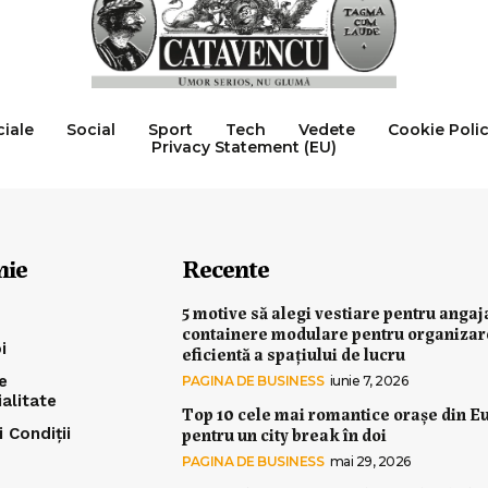
ciale
Social
Sport
Tech
Vedete
Cookie Poli
Privacy Statement (EU)
nie
Recente
5 motive să alegi vestiare pentru angaj
containere modulare pentru organiza
i
eficientă a spațiului de lucru
e
PAGINA DE BUSINESS
iunie 7, 2026
ialitate
Top 10 cele mai romantice orașe din E
pentru un city break în doi
 Condiții
PAGINA DE BUSINESS
mai 29, 2026