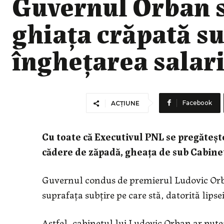
Guvernul Orban s-
ghiața crăpată su
înghețarea salari
Facebook
ACȚIUNE
Cu toate că Executivul PNL se pregătește
cădere de zăpadă, gheața de sub Cabine
Guvernul condus de premierul Ludovic Orban
suprafața subțire pe care stă, datorită lips
Astfel, cabinetul lui Ludovic Orban ar putea