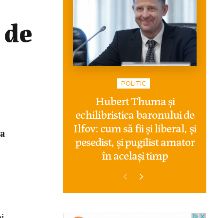
 de
POLITIC
Hubert Thuma și
echilibristica baronului de
Ilfov: cum să fii și liberal, și
ma
pesedist, și pugilist amator
în același timp
i