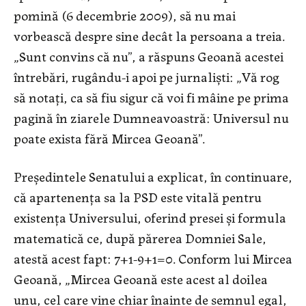
pomină (6 decembrie 2009), să nu mai
vorbească despre sine decât la persoana a treia.
„Sunt convins că nu”, a răspuns Geoană acestei
întrebări, rugându-i apoi pe jurnalişti: „Vă rog
să notaţi, ca să fiu sigur că voi fi mâine pe prima
pagină în ziarele Dumneavoastră: Universul nu
poate exista fără Mircea Geoană”.
Preşedintele Senatului a explicat, în continuare,
că apartenenţa sa la PSD este vitală pentru
existenţa Universului, oferind presei şi formula
matematică ce, după părerea Domniei Sale,
atestă acest fapt: 7+1-9+1=0. Conform lui Mircea
Geoană, „Mircea Geoană este acest al doilea
unu, cel care vine chiar înainte de semnul egal,