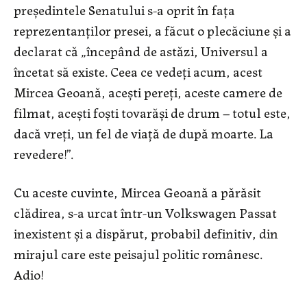
preşedintele Senatului s-a oprit în faţa
reprezentanţilor presei, a făcut o plecăciune şi a
declarat că „începând de astăzi, Universul a
încetat să existe. Ceea ce vedeţi acum, acest
Mircea Geoană, aceşti pereţi, aceste camere de
filmat, aceşti foşti tovarăşi de drum – totul este,
dacă vreţi, un fel de viaţă de după moarte. La
revedere!”.
Cu aceste cuvinte, Mircea Geoană a părăsit
clădirea, s-a urcat într-un Volkswagen Passat
inexistent şi a dispărut, probabil definitiv, din
mirajul care este peisajul politic românesc.
Adio!