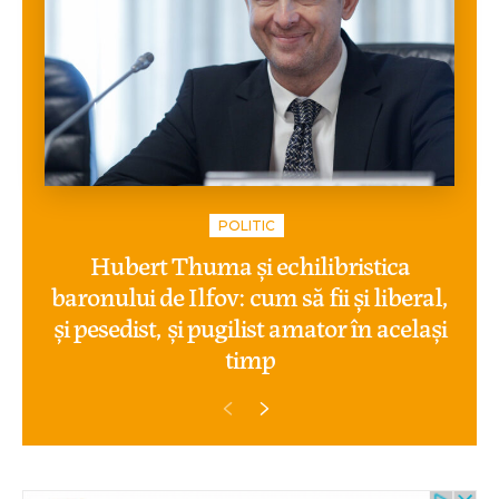
POLITIC
Hubert Thuma și echilibristica
baronului de Ilfov: cum să fii și liberal,
și pesedist, și pugilist amator în același
timp