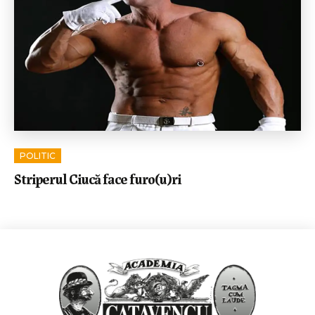
POLITIC
Striperul Ciucă face furo(u)ri