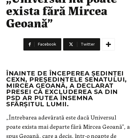
exista fără Mircea
Geoană”
Facebook
Twitter
ÎNAINTE DE ÎNCEPEREA ŞEDINŢEI
CEXN, PREŞEDINTELE SENATULUI,
MIRCEA GEOANĂ, A DECLARAT
PRESEI CĂ EXCLUDEREA SA DIN
PSD AR PUTEA ÎNSEMNA
SFÂRŞITUL LUMII.
„Întrebarea adevărată este dacă Universul
poate exista mai departe fără Mircea Geoană”, a
spus Geoană, care a decis, într-o noapte de