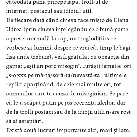
câteodată până pricepe iapa, troll-ul de
internet, postacul sau idiotul util.
De fiecare dată când cineva face mișto de Elena
Udrea (prin cineva înțelegându-se o bună parte
a presei normală la cap, nu troglodiții care
vorbesc zi-lumină despre ce vrei cât timp le bagi
fisa unde trebuie), vei fi gratulat cu o reacție din
gama: „ești un porc misogin”, „urăști femeile” ori
„s-o xxx pe mă-ta/soră-ta/nevastă-ta”, ultimele
replici aparținând, de cele mai multe ori, tot
oamenilor care te acuză de misoginism. Se pare
că le-a scăpat puțin pe jos coerența ideilor, dar
de la trolli postaci sau de la idioții utili n-are rost
să ai așteptări.
Există două lucruri importante aici, mari și late.