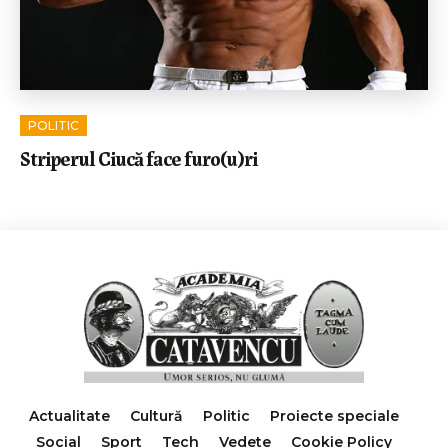
POLITIC
Striperul Ciucă face furo(u)ri
Actualitate
Cultură
Politic
Proiecte speciale
Social
Sport
Tech
Vedete
Cookie Policy