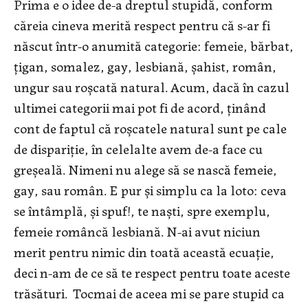
Prima e o idee de-a dreptul stupidă, conform
căreia cineva merită respect pentru că s-ar fi
născut într-o anumită categorie: femeie, bărbat,
țigan, somalez, gay, lesbiană, șahist, român,
ungur sau roșcată natural. Acum, dacă în cazul
ultimei categorii mai pot fi de acord, ținând
cont de faptul că roșcatele natural sunt pe cale
de dispariție, în celelalte avem de-a face cu
greșeală. Nimeni nu alege să se nască femeie,
gay, sau român. E pur și simplu ca la loto: ceva
se întâmplă, și spuf!, te naști, spre exemplu,
femeie româncă lesbiană. N-ai avut niciun
merit pentru nimic din toată această ecuație,
deci n-am de ce să te respect pentru toate aceste
trăsături. Tocmai de aceea mi se pare stupid ca