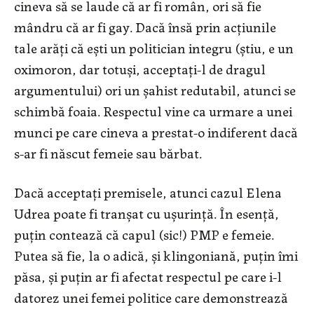
cineva să se laude că ar fi român, ori să fie
mândru că ar fi gay. Dacă însă prin acțiunile
tale arăți că ești un politician integru (știu, e un
oximoron, dar totuși, acceptați-l de dragul
argumentului) ori un șahist redutabil, atunci se
schimbă foaia. Respectul vine ca urmare a unei
munci pe care cineva a prestat-o indiferent dacă
s-ar fi născut femeie sau bărbat.
Dacă acceptați premisele, atunci cazul Elena
Udrea poate fi tranșat cu ușurință. În esență,
puțin contează că capul (sic!) PMP e femeie.
Putea să fie, la o adică, și klingoniană, puțin îmi
păsa, și puțin ar fi afectat respectul pe care i-l
datorez unei femei politice care demonstrează