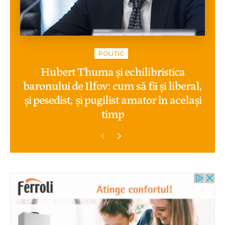
POLITIC
Hubert Thuma și echilibristica
baronului de Ilfov: cum să fii și liberal,
și pesedist, și pugilist amator în același
timp