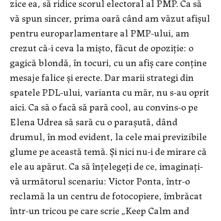
zice ea, să ridice scorul electoral al PMP. Ca să
vă spun sincer, prima oară când am văzut afișul
pentru europarlamentare al PMP-ului, am
crezut că-i ceva la mișto, făcut de opoziție: o
gagică blondă, în tocuri, cu un afiș care conține
mesaje falice și erecte. Dar marii strategi din
spatele PDL-ului, varianta cu măr, nu s-au oprit
aici. Ca să o facă să pară cool, au convins-o pe
Elena Udrea să sară cu o parașută, dând
drumul, în mod evident, la cele mai previzibile
glume pe această temă. Și nici nu-i de mirare că
ele au apărut. Ca să înțelegeți de ce, imaginați-
vă următorul scenariu: Victor Ponta, într-o
reclamă la un centru de fotocopiere, îmbrăcat
într-un tricou pe care scrie „Keep Calm and