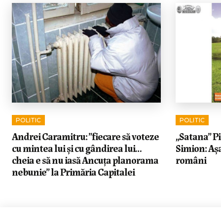
POLITIC
POLITIC
Andrei Caramitru: ”fiecare să voteze
„Satana” Pi
cu mintea lui și cu gândirea lui…
Simion: Așa
cheia e să nu iasă Ancuța planorama
români
nebunie” la Primăria Capitalei