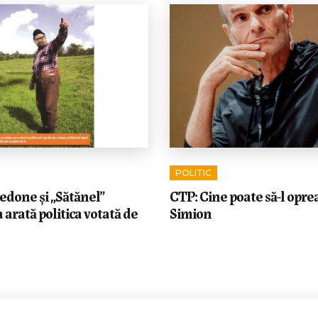
POLITIC
edone și „Sătănel”
CTP: Cine poate să-l opre
 arată politica votată de
Simion