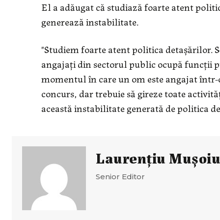
El a adăugat că studiază foarte atent politi
generează instabilitate.
"Studiem foarte atent politica detaşărilor. S
angajaţi din sectorul public ocupă funcţii 
momentul în care un om este angajat într-o i
concurs, dar trebuie să gireze toate activităţ
această instabilitate generată de politica d
Laurenţiu Muşoi
Senior Editor