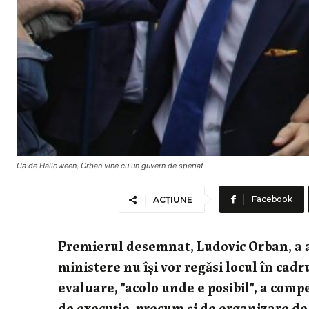
Ca de Halloween, Orban vine cu un guvern de speriat
Facebook
ACȚIUNE
Premierul desemnat, Ludovic Orban, a af
ministere nu îşi vor regăsi locul în cadr
evaluare, "acolo unde e posibil", a comp
de execuţie, precum şi de organizare d