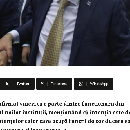
Twitter
Pinterest
WhatsApp
irmat vineri că o parte dintre funcţionarii din
ul noilor instituţii, menţionând că intenţia este d
etenţelor celor care ocupă funcţii de conducere s
e concursuri transparente.