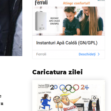
Caricatura zilei
e
au