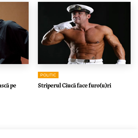
POLITIC
ască pe
Striperul Ciucă face furo(u)ri