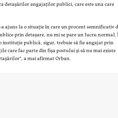
ca detaşărilor angajaţilor publici, care este una care
-a ajuns la o situaţie în care un procent semnificativ 
publice prin detaşare, nu mi se pare un lucru normal. 
nstituţie publică, sigur, trebuie să fie angajat prin
ile care fac parte din fişa postului şi să nu mai existe
etaşărilor", a mai afirmat Orban.
u