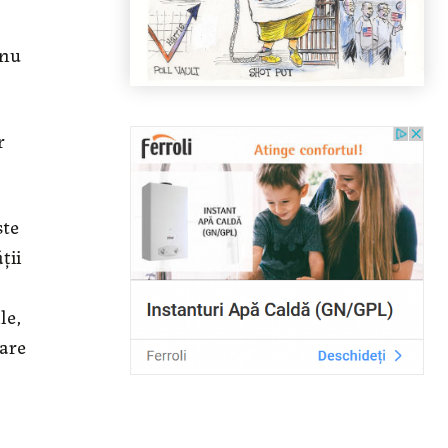
 nu
r
ste
ţii
le,
care