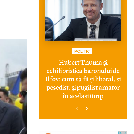
POLITIC
Hubert Thuma și
echilibristica baronului de
Ilfov: cum să fii și liberal, și
pesedist, și pugilist amator
în același timp