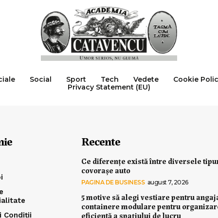
ciale
Social
Sport
Tech
Vedete
Cookie Poli
Privacy Statement (EU)
nie
Recente
Ce diferențe există între diversele tipu
covorașe auto
i
PAGINA DE BUSINESS
august 7, 2026
e
5 motive să alegi vestiare pentru angaj
ialitate
containere modulare pentru organiza
eficientă a spațiului de lucru
 Condiții