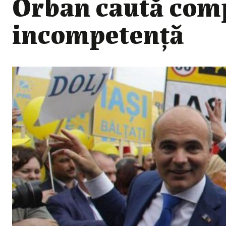
Orban caută comp
incompetență