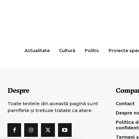
Actualitate
Cultură
Politic
Proiecte spe
Despre
Compa
Toate textele din această pagină sunt
Contact
pamflete şi trebuie tratate ca atare.
Despre no
Politica d
confident
Termeni și