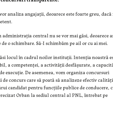
vor analiza angajații, deoarece este foarte greu, dacă
etent.
n administrația central nu se vor mai găsi, deoarece a
e de o schimbare. Să-I schimbăm pe ail or cu ai mei.
ăsi locul în cadrul noilor instituţii. Intenţia noastră e
il, a competenţei, a activităţii desfăşurate, a capacită
i de execuţie. De asemenea, vom organiza concursuri
i de concurs care să poată să analizeze efectiv calităţi
rui candidat pentru funcţiile publice de conducere, 
 precizat Orban la sediul central al PNL, întrebat pe