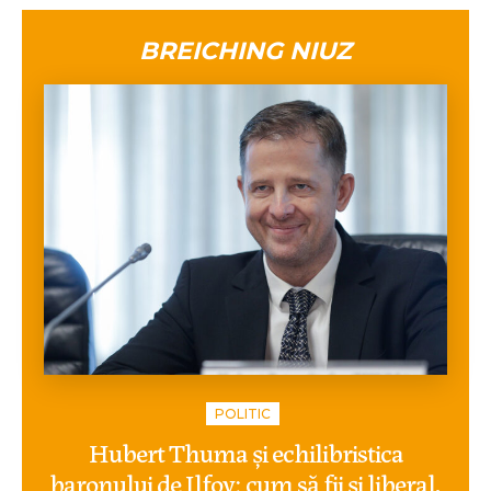
BREICHING NIUZ
POLITIC
Hubert Thuma și echilibristica
baronului de Ilfov: cum să fii și liberal,