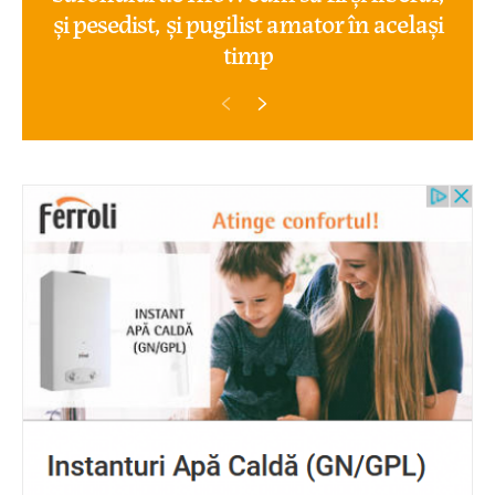
și pesedist, și pugilist amator în același
timp