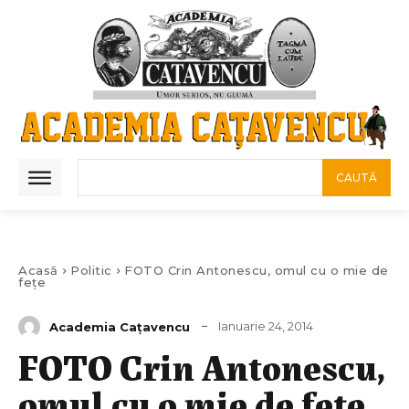
CAUTĂ
Acasă
Politic
FOTO Crin Antonescu, omul cu o mie de
fețe
Ianuarie 24, 2014
Academia Caţavencu
FOTO Crin Antonescu,
omul cu o mie de fețe