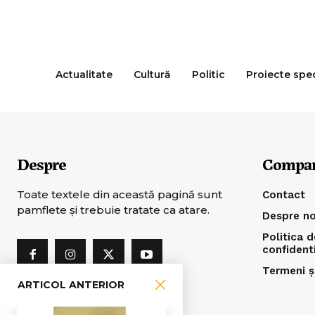
Actualitate
Cultură
Politic
Proiecte spe
Despre
Compa
Toate textele din această pagină sunt
Contact
pamflete şi trebuie tratate ca atare.
Despre no
Politica d
confident
Termeni și
ARTICOL ANTERIOR