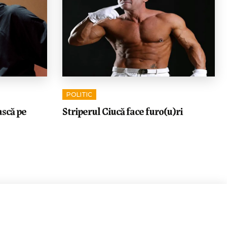
POLITIC
ască pe
Striperul Ciucă face furo(u)ri