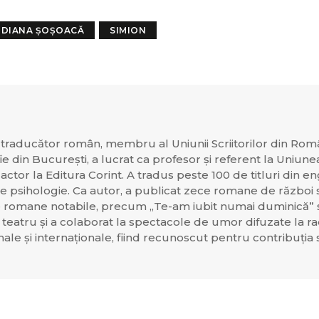
DIANA ȘOȘOACĂ
SIMION
i traducător român, membru al Uniunii Scriitorilor din Rom
ie din București, a lucrat ca profesor și referent la Uniune
dactor la Editura Corint. A tradus peste 100 de titluri din e
 de psihologie. Ca autor, a publicat zece romane de război
 romane notabile, precum „Te-am iubit numai duminică” și
 de teatru și a colaborat la spectacole de umor difuzate la ra
nale și internaționale, fiind recunoscut pentru contribuția 