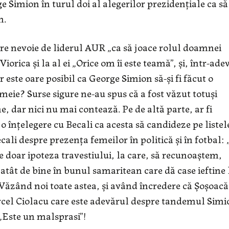
 Simion în turul doi al alegerilor prezidențiale ca să
m.
 nevoie de liderul AUR „ca să joace rolul doamnei
orica și la al ei „Orice om îi este teamă”, și, într-ade
ste oare posibil ca George Simion să-și fi făcut o
emeie? Surse sigure ne-au spus că a fost văzut totuși
e, dar nici nu mai contează. Pe de altă parte, ar fi
o înțelegere cu Becali ca acesta să candideze pe listel
ali despre prezența femeilor în politică și în fotbal: 
e doar ipoteza travestiului, la care, să recunoaștem,
 atât de bine în bunul samaritean care dă case ieftine 
. Văzând noi toate astea, și având încredere că Șoșoac
rcel Ciolacu care este adevărul despre tandemul Simi
 „Este un malsprasi”!