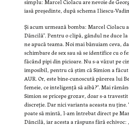
simplu: Marcel Ciolacu are nevoie de George
iasă președinte, după schema Iliescu-Vadi
Și acum urmează bomba: Marcel Ciolacu are
Dăncilă”. Pentru o clipă, gândul ne duce la Vi
ne apucă teama. Noi mai bănuiam ceva, dar e
schimbare de sex sau să se identifice cu o f
făcând pipi din picioare. Nu s-a văzut pe cin
imposibil, pentru că știm că Simion a făcut 
AUR. Or, este bine-cunoscută părerea lui Bec
femeie, ce inteligență să aibă?”. Mai rămân
Simion se pricepe grozav, doar s-a travestit
discreție. Dar nici varianta aceasta nu ține
poate să mintă, l-am întrebat direct pe Ma
Dăncilă, iar acesta a răspuns fără echivoc: