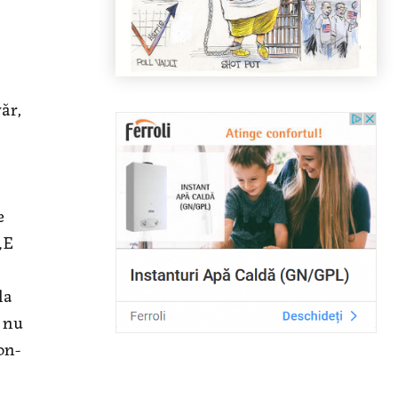
văr,
e
„E
la
ă nu
on-