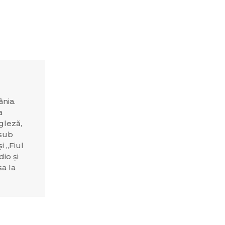
ânia.
a
ngleză,
 sub
 „Fiul
dio și
sa la