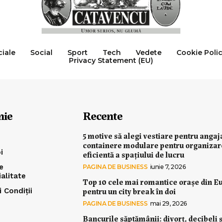
ciale
Social
Sport
Tech
Vedete
Cookie Poli
Privacy Statement (EU)
nie
Recente
5 motive să alegi vestiare pentru angaj
containere modulare pentru organiza
i
eficientă a spațiului de lucru
e
PAGINA DE BUSINESS
iunie 7, 2026
ialitate
Top 10 cele mai romantice orașe din E
pentru un city break în doi
 Condiții
PAGINA DE BUSINESS
mai 29, 2026
Bancurile săptămânii: divorț, decibeli ș