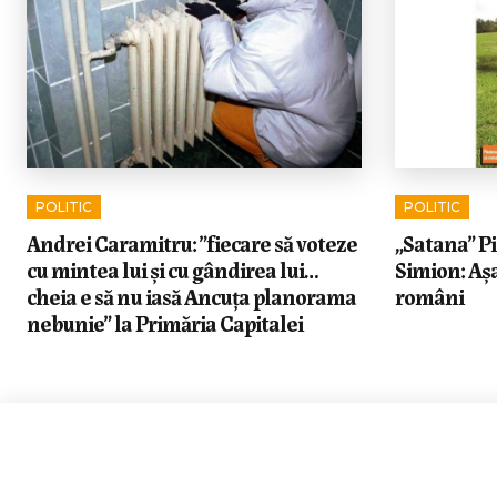
POLITIC
POLITIC
Andrei Caramitru: ”fiecare să voteze
„Satana” Pi
cu mintea lui și cu gândirea lui…
Simion: Așa
cheia e să nu iasă Ancuța planorama
români
nebunie” la Primăria Capitalei