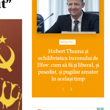
t”
POLITIC
Hubert Thuma și
echilibristica baronului de
Ilfov: cum să fii și liberal, și
pesedist, și pugilist amator
în același timp