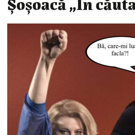
Șoșoacă „În căuta