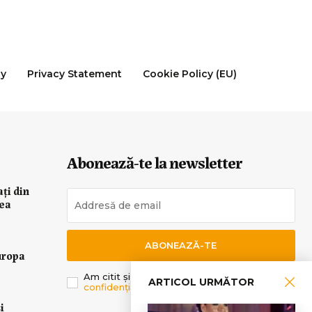
cy
Privacy Statement
Cookie Policy (EU)
Abonează-te la newsletter
ați din
rea
ABONEAZĂ-TE
uropa
Am citit și sunt de acord cu
Politica de
ARTICOL URMĂTOR
confidențialitate
.
i