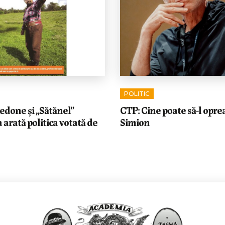
POLITIC
edone și „Sătănel”
CTP: Cine poate să-l opre
 arată politica votată de
Simion