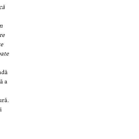
că
um
re
te
oate
vadă
ă a
ură.
i