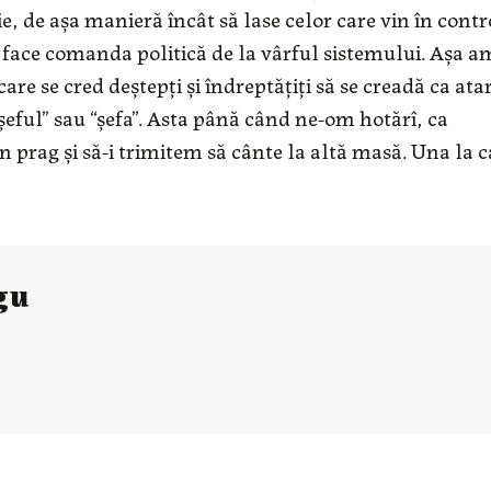
e, de așa manieră încât să lase celor care vin în contr
e face comanda politică de la vârful sistemului. Așa a
re se cred deștepți și îndreptățiți să se creadă ca ata
“șeful” sau “șefa”. Asta până când ne-om hotărî, ca
n prag și să-i trimitem să cânte la altă masă. Una la c
gu