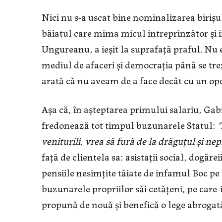
Nici nu s-a uscat bine nominalizarea birișul
băiatul care mima micul intreprinzător și i
Ungureanu, a ieșit la suprafață praful. Nu 
mediul de afaceri și democrația până se treze
arată că nu aveam de a face decât cu un opo
Așa că, în așteptarea primului salariu, Gabri
fredonează tot timpul buzunarele Statul:
"
veniturili, vrea să fură de la drăguțul și nep
față de clientela sa: asistații social, dogăre
pensiile nesimțite tăiate de infamul Boc pe 
buzunarele propriilor săi cetățeni, pe care-i
propună de nouă și benefică o lege abrogat