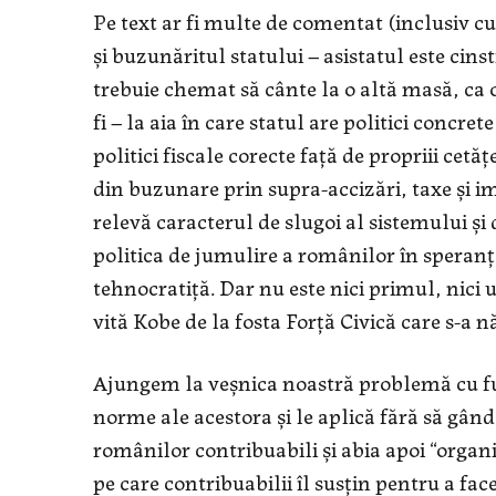
Pe text ar fi multe de comentat (inclusiv cum
și buzunăritul statului – asistatul este cin
trebuie chemat să cânte la o altă masă, ca o 
fi – la aia în care statul are politici concre
politici fiscale corecte față de propriii cetăț
din buzunare prin supra-accizări, taxe și i
relevă caracterul de slugoi al sistemului și
politica de jumulire a românilor în speranța 
tehnocratiță. Dar nu este nici primul, nici
vită Kobe de la fosta Forță Civică care s-a n
Ajungem la veșnica noastră problemă cu func
norme ale acestora și le aplică fără să gând
românilor contribuabili și abia apoi “organiz
pe care contribuabilii îl susțin pentru a face