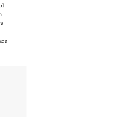
ol
m
re
are