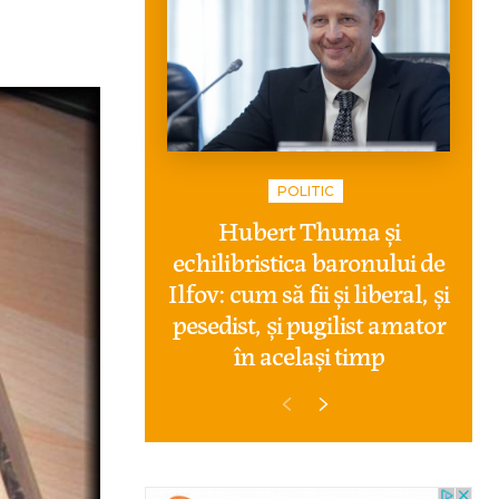
POLITIC
Hubert Thuma și
echilibristica baronului de
Ilfov: cum să fii și liberal, și
pesedist, și pugilist amator
în același timp