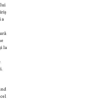
lui
iriș
i a
fură
ne
i la
e
i.
rând
 cel