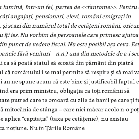
 lumină, într-un fel, partea de <<fantome>>. Pentru 
e, câți angajați, pensionari, elevi, români emigrați în
ă, și scazi din numărul total de cetățeni români, oric
. Nu îți ies. Nu vorbim de persoanele care primesc ajutoa
in punct de vedere fiscal. Nu este posibil așa ceva. Es
oanele fără venituri – n.n.) una din metodele de a-i sc
ui ca să poată statul să scoată din pământ din piatră
ul că românului i se mai permite să respire și să mai 
i an ne spune acum că este bine și justificabil faptul c
d era prim ministru, obligația ca toți românii să
ate putred care te omoară cu zile de banii pe care ți f
ică mitocănia de stânga – care nici măcar acolo n-o poț
e aplica “capitația” (taxa pe cetățenie), nu existau
) ca noțiune. Nu în Țările Române