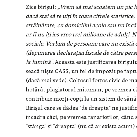
Zice birișul:
„Vrem să mai scoatem un pic la
dacă stai să te uiți în toate cifrele statistic
străinătate, cu domiciliul acolo sau nu înc
ar fi nu îți ies vreo trei milioane de adulți
sociale. Vorbim de persoane care nu există d
(depunerea declarației fiscale de către pers
la lumină”.
Aceasta este justificarea birișul
seacă niște CASS, un fel de impozit pe fapt
(dacă mai vede). Colțosul forțos civic de ma
hotărât plagiatorul mitoman, pe vremea cân
contribuie morți-copți la un sistem de sănăt
Birișul care se dădea "de dreapta" ne justif
încadra căci, pe vremea fanarioților, când s
“stânga” și “dreapta” (nu că ar exista acum