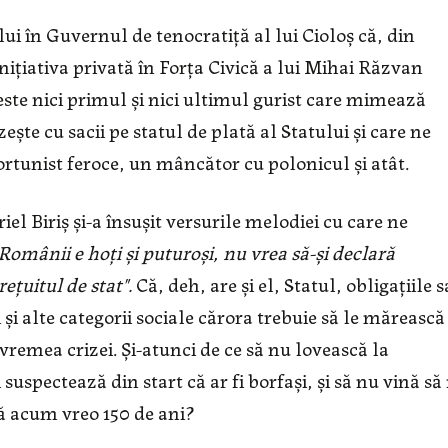
ui în Guvernul de tenocratiță al lui Cioloș că, din
nițiativa privată în Forța Civică a lui Mihai Răzvan
este nici primul și nici ultimul gurist care mimează
ște cu sacii pe statul de plată al Statului și care ne
rtunist feroce, un mâncător cu polonicul și atât.
el Biriș și-a însușit versurile melodiei cu care ne
Românii e hoți și puturoși, nu vrea să-și declară
rețuitul de stat".
Că, deh, are și el, Statul, obligațiile s
ii și alte categorii sociale cărora trebuie să le mărească
vremea crizei. Și-atunci de ce să nu lovească la
 suspectează din start că ar fi borfași, și să nu vină să
ă acum vreo 150 de ani?