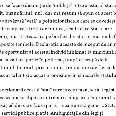
 se face o distincție de “noblețe” între asistatul statu
stit, buzunăritul, nu), dar mă rezum să spun că acest b
adevărată "vetă" a politicilor fiscale care se dovedeșt
te de ocupare a forței de muncă, cea la care Statul are
eni și nu-i tratează ca pe borfași din start și nici nu le 
mpozite tembele. Declarația aceasta de început de an 
 de oportunist al acestui individ înhămat la minciună ș
că va face purici în politică și după ce scapă de la
 ultimul din mult prea cremuiții mâncători de fleică d
ăscut talent și a eșuat promisiune în sinecurile statulu
ționarii acestui “stat” care inventează, scriu legi și
ească nici o clipă că ar trebui să slujească în primul 
ației” din care fac ei parte – cea numită generic Stat,
 servicii publice și atât. Ambiguitățile din legi și