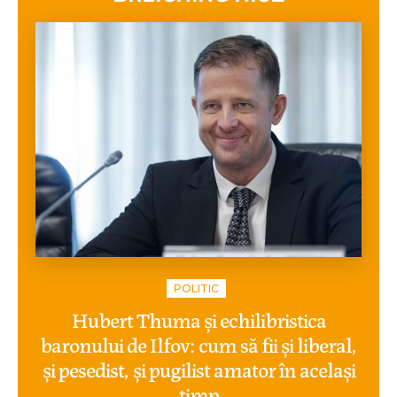
POLITIC
Hubert Thuma și echilibristica
baronului de Ilfov: cum să fii și liberal,
și pesedist, și pugilist amator în același
timp