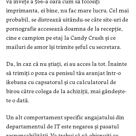
vă învețe a 566-a oară cum să folosiți
imprimanta, ei bine, nu fac mare lucru. Cel mai
probabil, se distrează uitându-se câte site-uri de
pornografie accesează doamna de la recepție,
cine e campion pe etaj la Candy Crush și ce
mailuri de amor își trimite șeful cu secretara.
Da, în caz că nu știați, ei au acces la tot. Înainte
să trimiți o poza cu penisul tău aranjat într-o
ikebana cu capsatorul și cu calculatorul de
birou către colega de la achiziții, mai gândește-
te o dată.
Un alt comportament specific angajatului din
departamentul de IT este negarea și pasatul
responsabilității. Va trebui să vă obișnuiți cu