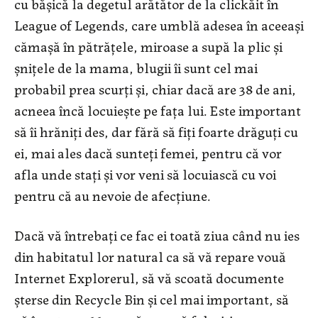
cu bășică la degetul arătător de la clickăit în
League of Legends, care umblă adesea în aceeași
cămașă în pătrățele, miroase a supă la plic și
șnițele de la mama, blugii îi sunt cel mai
probabil prea scurți și, chiar dacă are 38 de ani,
acneea încă locuiește pe fața lui. Este important
să îi hrăniți des, dar fără să fiți foarte drăguți cu
ei, mai ales dacă sunteți femei, pentru că vor
afla unde stați și vor veni să locuiască cu voi
pentru că au nevoie de afecțiune.
Dacă vă întrebați ce fac ei toată ziua când nu ies
din habitatul lor natural ca să vă repare vouă
Internet Explorerul, să vă scoată documente
șterse din Recycle Bin și cel mai important, să