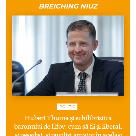
BREICHING NIUZ
POLITIC
Hubert Thuma și echilibristica
baronului de Ilfov: cum să fii și liberal,
și pesedist, și pugilist amator în același