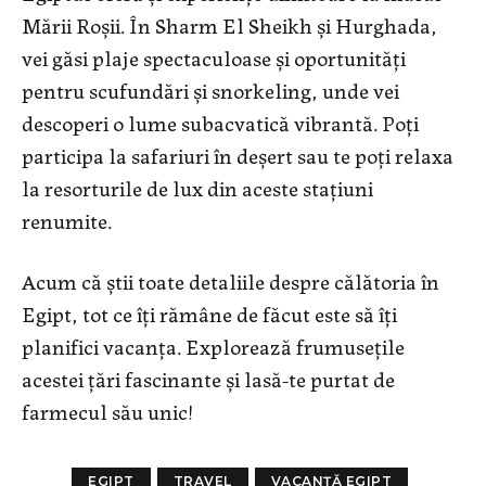
Mării Roșii. În Sharm El Sheikh și Hurghada,
vei găsi plaje spectaculoase și oportunități
pentru scufundări și snorkeling, unde vei
descoperi o lume subacvatică vibrantă. Poți
participa la safariuri în deșert sau te poți relaxa
la resorturile de lux din aceste stațiuni
renumite.
Acum că știi toate detaliile despre călătoria în
Egipt, tot ce îți rămâne de făcut este să îți
planifici vacanța. Explorează frumusețile
acestei țări fascinante și lasă-te purtat de
farmecul său unic!
EGIPT
TRAVEL
VACANȚĂ EGIPT