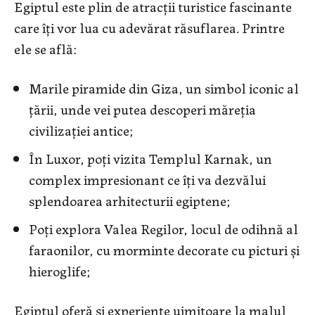
Egiptul este plin de atracții turistice fascinante
care îți vor lua cu adevărat răsuflarea. Printre
ele se află:
Marile piramide din Giza, un simbol iconic al
țării, unde vei putea descoperi măreția
civilizației antice;
În Luxor, poți vizita Templul Karnak, un
complex impresionant ce îți va dezvălui
splendoarea arhitecturii egiptene;
Poți explora Valea Regilor, locul de odihnă al
faraonilor, cu morminte decorate cu picturi și
hieroglife;
Egiptul oferă și experiențe uimitoare la malul