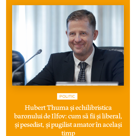
POLITIC
Hubert Thuma și echilibristica
baronului de Ilfov: cum să fii și liberal,
și pesedist, și pugilist amator în același
timp