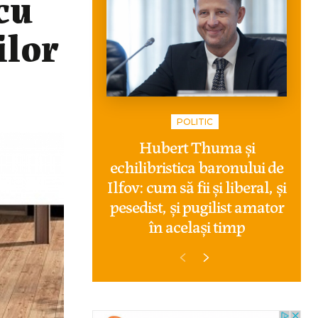
cu
ilor
POLITIC
Hubert Thuma și
echilibristica baronului de
Ilfov: cum să fii și liberal, și
pesedist, și pugilist amator
în același timp