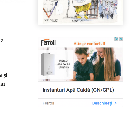
ă?
e și
mai