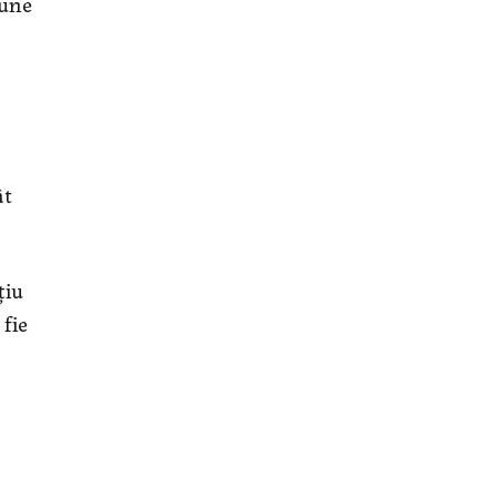
pune
ât
țiu
fie