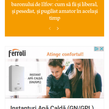
baronului de Ilfov: cum să fii și liberal,
și pesedist, și pugilist amator în același
timp