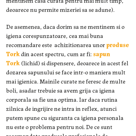
mentinem casa curata pentru mai mult timp,
deoarece nu permite mizeriei sa se adune).
De asemenea, daca dorim sa ne mentinem si o
igiena corespunzatoare, cea mai buna
recomandare este achizitionarea unor
produse
Tork
din acest spectru, cum ar fi:
sapun
Tork
(lichid) si dispensere, deoarece in acest fel
dozarea sapunului se face intr-o maniera mult
mai igienica. Mainile curate ne feresc de multe
boli, asadar trebuie sa avem grija ca igiena
corporala sa fie una optima. Iar daca rutina
zilnica de ingrijire ne intra in reflex, atunci
putem spune cu siguranta ca igiena personala
nu este o problema pentru noi. De ce sunt
recomandate produsele profesionale de