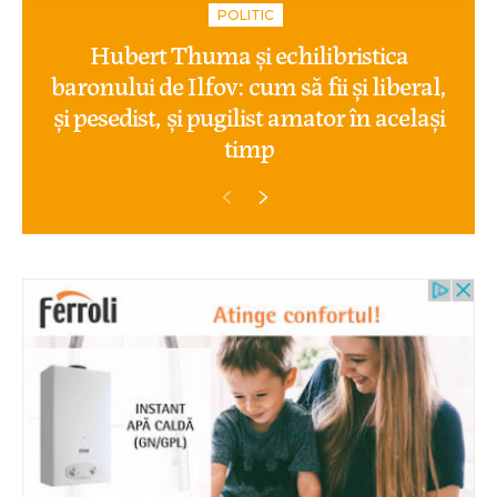
POLITIC
Hubert Thuma și echilibristica
baronului de Ilfov: cum să fii și liberal,
și pesedist, și pugilist amator în același
timp