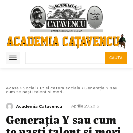
CAUTĂ
Acasă
Social
Et si cetera sociala
Generația Y sau
cum te naști talent și mori...
Aprilie 29, 2016
Academia Catavencu
Generația Y sau cum
te naști talent și mori