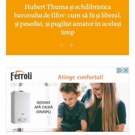
Hubert Thuma și echilibristica
baronului de Ilfov: cum să fii și liberal,
și pesedist, și pugilist amator în același
timp