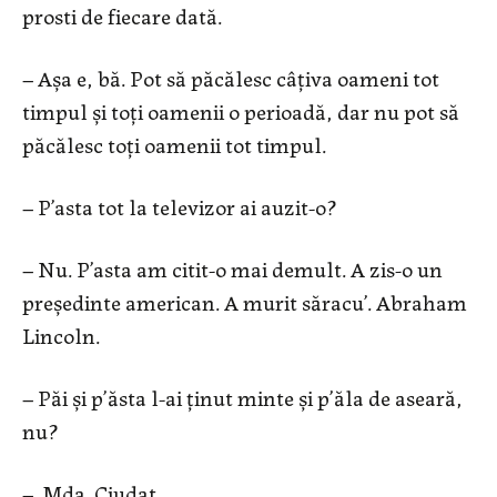
prosti de fiecare dată.
– Așa e, bă. Pot să păcălesc câțiva oameni tot
timpul și toți oamenii o perioadă, dar nu pot să
păcălesc toți oamenii tot timpul.
– P’asta tot la televizor ai auzit-o?
– Nu. P’asta am citit-o mai demult. A zis-o un
președinte american. A murit săracu’. Abraham
Lincoln.
– Păi și p’ăsta l-ai ținut minte și p’ăla de aseară,
nu?
– Mda. Ciudat.