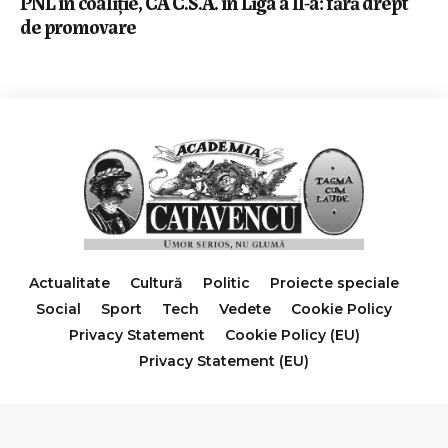
PNL în coaliție, CA C.S.A. în Liga a II-a: fără drept
de promovare
Actualitate
Cultură
Politic
Proiecte speciale
Social
Sport
Tech
Vedete
Cookie Policy
Privacy Statement
Cookie Policy (EU)
Privacy Statement (EU)