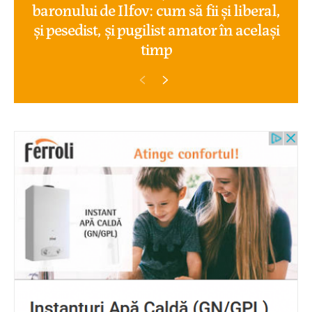
baronului de Ilfov: cum să fii și liberal,
și pesedist, și pugilist amator în același
timp