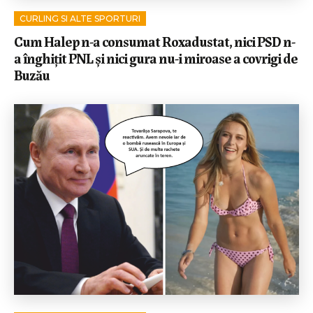
CURLING SI ALTE SPORTURI
Cum Halep n-a consumat Roxadustat, nici PSD n-
a înghițit PNL și nici gura nu-i miroase a covrigi de
Buzău