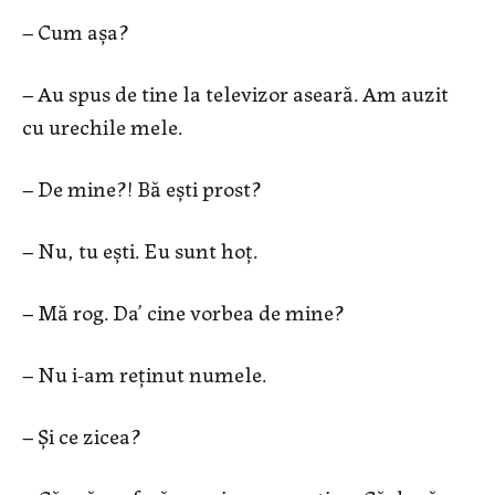
– Cum aşa?
– Au spus de tine la televizor aseară. Am auzit
cu urechile mele.
– De mine?! Bă eşti prost?
– Nu, tu eşti. Eu sunt hoţ.
– Mă rog. Da’ cine vorbea de mine?
– Nu i-am reținut numele.
– Și ce zicea?