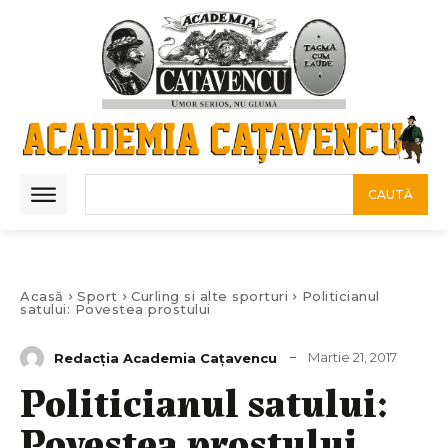
CAUTĂ
Acasă
Sport
Curling si alte sporturi
Politicianul
satului: Povestea prostului
Martie 21, 2017
Redacția Academia Cațavencu
Politicianul satului:
Povestea prostului