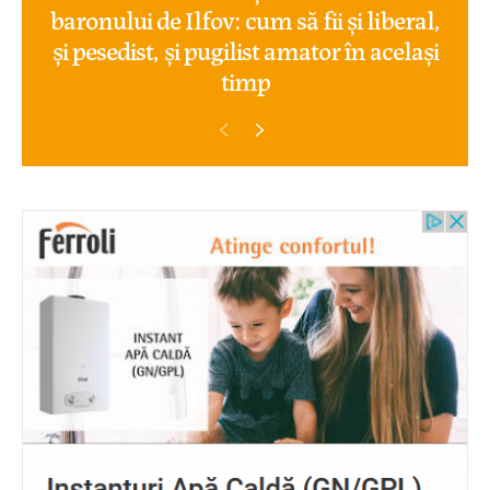
baronului de Ilfov: cum să fii și liberal,
și pesedist, și pugilist amator în același
timp