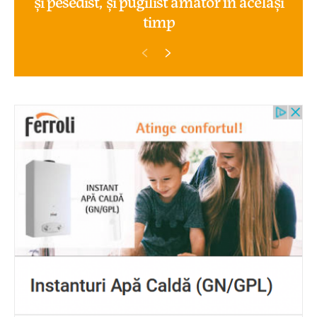
și pesedist, și pugilist amator în același
timp