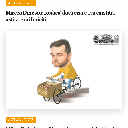
ACTUALITATE
Mircea Dinescu: Rodico’ dacă erai c…vă cinstită,
astăzi erai fericită
ACTUALITATE