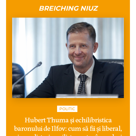
BREICHING NIUZ
POLITIC
Hubert Thuma și echilibristica
baronului de Ilfov: cum să fii și liberal,