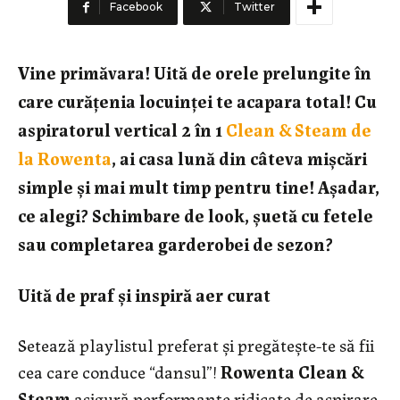
Facebook
Twitter
Vine primăvara! Uită de orele prelungite în
care curățenia locuinței te acapara total! Cu
aspiratorul vertical 2 în 1
Clean & Steam de
la Rowenta
, ai casa lună din câteva mișcări
simple și mai mult timp pentru tine! Așadar,
ce alegi? Schimbare de look, șuetă cu fetele
sau completarea garderobei de sezon?
Uită de praf și inspiră aer curat
Setează playlistul preferat și pregătește-te să fii
cea care conduce “dansul”!
Rowenta Clean &
Steam
asigură performanțe ridicate de aspirare