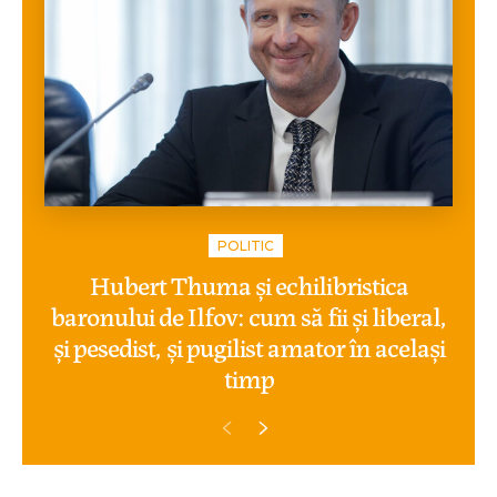
POLITIC
Hubert Thuma și echilibristica
baronului de Ilfov: cum să fii și liberal,
și pesedist, și pugilist amator în același
timp