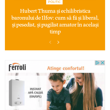
POLITIC
Hubert Thuma și echilibristica
baronului de Ilfov: cum să fii și liberal,
și pesedist, și pugilist amator în același
timp