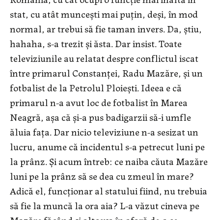
stat, cu atât muncești mai puțin, deși, în mod
normal, ar trebui să fie taman invers. Da, știu,
hahaha, s-a trezit și ăsta. Dar insist. Toate
televiziunile au relatat despre conflictul iscat
între primarul Constanței, Radu Mazăre, și un
fotbalist de la Petrolul Ploiești. Ideea e că
primarul n-a avut loc de fotbalist în Marea
Neagră, așa că și-a pus badigarzii să-i umfle
ăluia fața. Dar nicio televiziune n-a sesizat un
lucru, anume că incidentul s-a petrecut luni pe
la prânz. Și acum întreb: ce naiba căuta Mazăre
luni pe la prânz să se dea cu zmeul în mare?
Adică el, funcționar al statului fiind, nu trebuia
să fie la muncă la ora aia? L-a văzut cineva pe
Mazăre făcând și altceva în afară de-a se