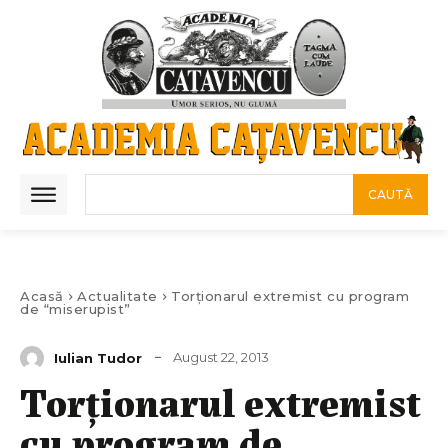
CAUTĂ
Acasă
Actualitate
Torționarul extremist cu program
de “miserupist”
August 22, 2013
Iulian Tudor
Torționarul extremist
cu program de