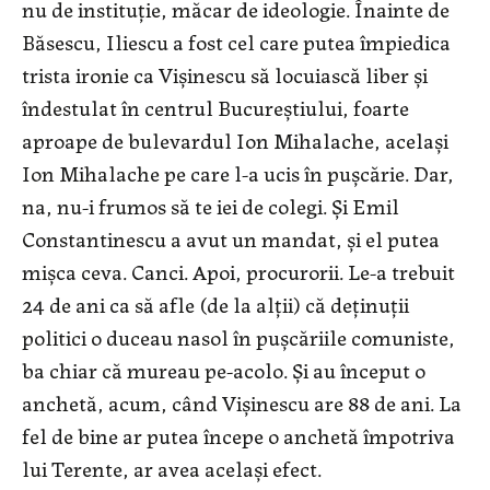
nu de instituție, măcar de ideologie. Înainte de
Băsescu, Iliescu a fost cel care putea împiedica
trista ironie ca Vișinescu să locuiască liber și
îndestulat în centrul Bucureștiului, foarte
aproape de bulevardul Ion Mihalache, același
Ion Mihalache pe care l-a ucis în pușcărie. Dar,
na, nu-i frumos să te iei de colegi. Și Emil
Constantinescu a avut un mandat, și el putea
mișca ceva. Canci. Apoi, procurorii. Le-a trebuit
24 de ani ca să afle (de la alții) că deținuții
politici o duceau nasol în pușcăriile comuniste,
ba chiar că mureau pe-acolo. Și au început o
anchetă, acum, când Vișinescu are 88 de ani. La
fel de bine ar putea începe o anchetă împotriva
lui Terente, ar avea același efect.