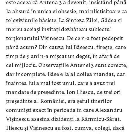
este aceea că Antena 3 a devenit, insistând până
la absurd în unica ei obsesie, mai plictisitoare ca
televiziunile băsiste. La Sinteza Zilei, Gâdea și
mereu aceiași invitați dezbăteau subiectul
torționarului Vișinescu. De ce n-a fost pedepsit
până acum? Din cauza lui Băsescu, firește, care
timp de 9 ani n-a mișcat un deget, în afară de
cel mijlociu. Observațiile Antenei 3 sunt corecte,
dar incomplete. Băse e la al doilea mandat, dar
înaintea lui a mai fost unul, care a avut trei
mandate de președinte. Ion Iliescu, de trei ori
președinte al României, era șeful tinerilor
comuniști exact în perioada în care Alexandru
Vișinescu asasina dizidenți la Râmnicu-Sărat.
Iliescu și Vișinescu au fost, cumva, colegi, dacă