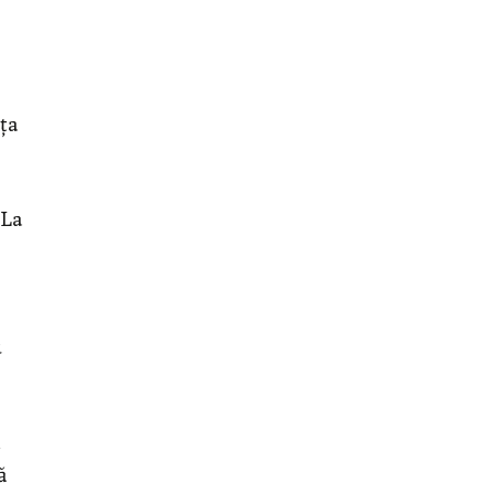
ața
 La
u
ă