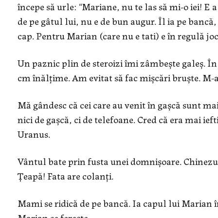
începe să urle: “Mariane, nu te las să mi-o iei! 
de pe gâtul lui, nu e de bun augur. Îl ia pe bancă,
cap. Pentru Marian (care nu e tati) e în regulă jocul
Un paznic plin de steroizi îmi zâmbește galeș. În 
cm înălțime. Am evitat să fac mișcări br
u
ște. M-
Mă gândesc că cei care au venit în gașcă sunt mai
nici de gașcă, ci de telefoane. Cred că era mai ief
Uranus.
Vântul bate prin fusta unei domnișoare. Chinezul 
Țeapă! Fata are colanți.
Mami se ridică de pe bancă. Ia capul lui Marian în
Marian se ferește.