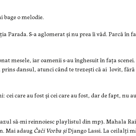
ai bage o melodie.
ia Parada. S-a aglomerat și nu prea îi văd. Parcă în f
t mesele, iar oamenii s-au înghesuit în fața scenei.
-a prins dansul, atunci când te trezești că ai lovit, fără
 cei care au fost și cei care au fost, dar de fapt, nu a
 cazul să-mi reinnoiesc playlistul din mp3. Mahala Rai
ân. Mai adaug
Čači Vorba și
Django Lassi. La ceilalți m