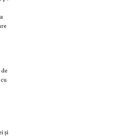
ța
are
 de
 cu
i și