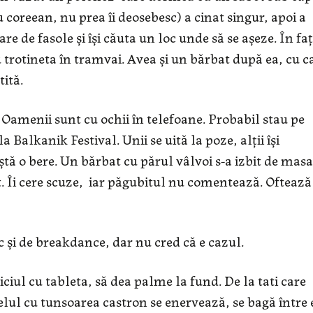
 coreean, nu prea îi deosebesc) a cinat singur, apoi a
 de fasole și își căuta un loc unde să se așeze. În fa
 trotineta în tramvai. Avea și un bărbat după ea, cu c
tită.
Oamenii sunt cu ochii în telefoane. Probabil stau pe
 Balkanik Festival. Unii se uită la poze, alții își
ștă o bere. Un bărbat cu părul vâlvoi s-a izbit de masa
. Îi cere scuze, iar păgubitul nu comentează. Oftează
c și de breakdance, dar nu cred că e cazul.
iul cu tableta, să dea palme la fund. De la tati care
lul cu tunsoarea castron se enervează, se bagă între e