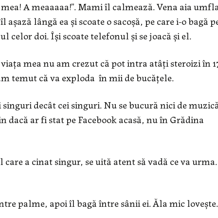
E a mea! A meaaaaa!”. Mami îl calmează. Vena aia umfl
 îl așază lângă ea și scoate o sacoșă, pe care i-o bagă p
 celor doi. Își scoate telefonul și se joacă și el.
viața mea nu am crezut că pot intra atâți steroizi în 1
am temut că va exploda în mii de bucățele.
 singuri decât cei singuri. Nu se bucură nici de muzic
tin dacă ar fi stat pe Facebook acasă, nu în Grădina
care a cinat singur, se uită atent să vadă ce va urma.
tre palme, apoi îl bagă între sânii ei. Ăla mic lovește.