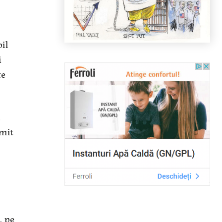
bil
i
te
a
umit
, pe