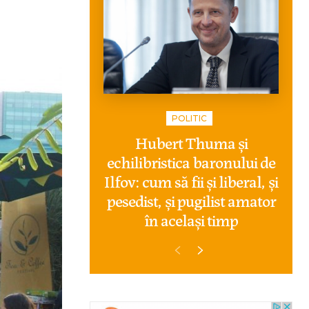
POLITIC
Hubert Thuma și
echilibristica baronului de
Ilfov: cum să fii și liberal, și
pesedist, și pugilist amator
în același timp