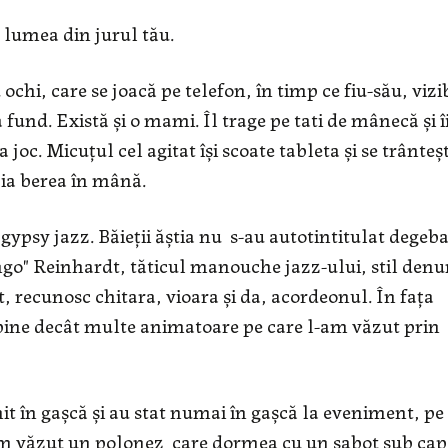
 lumea din jurul tău.
hi, care se joacă pe telefon, în timp ce fiu-său, vizi
fund. Există și o mami. Îl trage pe tati de mânecă și î
a joc. Micuțul cel agitat își scoate tableta și se trânteș
 ia berea în mână.
gypsy jazz. Băieții ăștia nu s-au autotintitulat degeb
ngo" Reinhardt, tăticul manouche jazz-ului, stil den
it, recunosc chitara, vioara și da, acordeonul. În fața
i bine decât multe animatoare pe care l-am văzut prin
it în gașcă și au stat numai în gașcă la eveniment, pe
. Am văzut un polonez care dormea cu un sabot sub cap