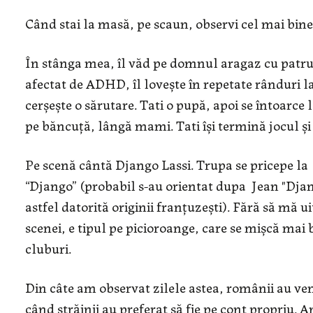
Când stai la masă, pe scaun, observi cel mai bine
În stânga mea, îl văd pe domnul aragaz cu patru oc
afectat de ADHD, îl lovește în repetate rânduri la 
cerșește o sărutare. Tati o pupă, apoi se întoarce l
pe băncuță, lângă mami. Tati își termină jocul și
Pe scenă cântă Django Lassi. Trupa se pricepe la 
“Django” (probabil s-au orientat dupa Jean "Dja
astfel datorită originii franțuzești). Fără să mă u
scenei, e tipul pe picioroange, care se mișcă ma
cluburi.
Din câte am observat zilele astea, românii au ven
când străinii au preferat să fie pe cont propriu