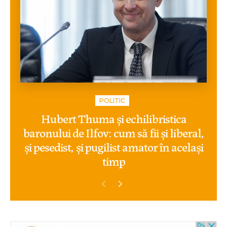
POLITIC
Hubert Thuma și echilibristica
baronului de Ilfov: cum să fii și liberal,
și pesedist, și pugilist amator în același
timp