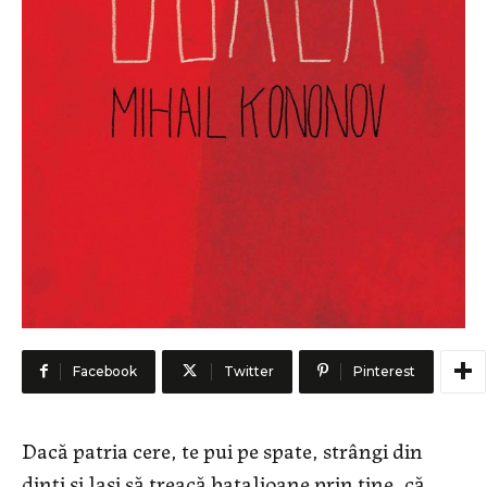
Facebook
Twitter
Pinterest
Dacă patria cere, te pui pe spate, strângi din
dinți și lași să treacă batalioane prin tine, că