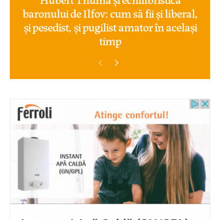
baronului de Ilfov: cum să fii și liberal,
și pesedist, și pugilist amator în același
timp