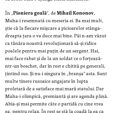
În „
Pioniera goală
“, de
Mihail Kononov
,
Muha-i resemnată cu meseria ei. Ba mai mult,
știe că la fiecare mișcare a picioarelor stânga-
dreapta țara o va duce mai bine. Păi n-am văzut
ca tânăra noastră revoluționară să-și ridice
poalele pentru mai puțin de un sergent. Hai,
mai face rabat și de la un soldat ce o forțează-
ntr-un boschet, dar în rest e chitită pe generali,
țintind sus. Și nu-i singura în „branșa“ asta. Sunt
multe tinere rusoaice angajate în lupta
proletară de a satisface mai marii statului. Dar
Muha-i olimpică, premiantă și are agenda plină.
Abia-și mai permite câte o partidă cu cine vrea
ea, pentru relax. În rest se stă la coadă la ea ca