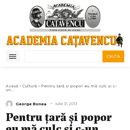
CAUTĂ
Acasă
Cultură
Pentru țară și popor eu mă culc și c-
un...
Iulie 31, 2013
George Bonea
Pentru țară și popor
eu mă culc și c-un