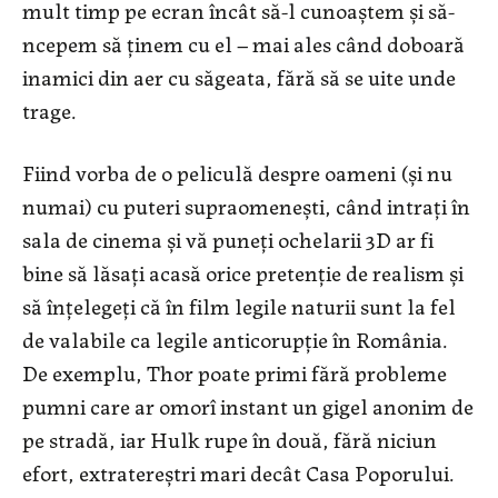
mult timp pe ecran încât să-l cunoaștem și să-
ncepem să ținem cu el – mai ales când doboară
inamici din aer cu săgeata, fără să se uite unde
trage.
Fiind vorba de o peliculă despre oameni (și nu
numai) cu puteri supraomenești, când intrați în
sala de cinema și vă puneți ochelarii 3D ar fi
bine să lăsați acasă orice pretenție de realism și
să înțelegeți că în film legile naturii sunt la fel
de valabile ca legile anticorupție în România.
De exemplu, Thor poate primi fără probleme
pumni care ar omorî instant un gigel anonim de
pe stradă, iar Hulk rupe în două, fără niciun
efort, extratereștri mari decât Casa Poporului.