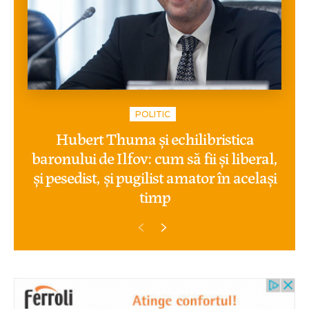
POLITIC
Hubert Thuma și echilibristica
baronului de Ilfov: cum să fii și liberal,
și pesedist, și pugilist amator în același
timp