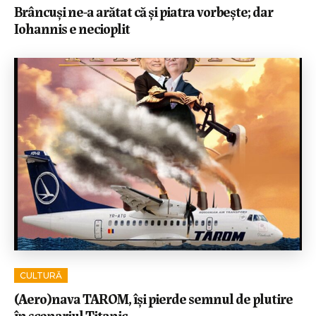
Brâncuși ne-a arătat că și piatra vorbește; dar
Iohannis e necioplit
CULTURĂ
(Aero)nava TAROM, își pierde semnul de plutire
în scenariul Titanic