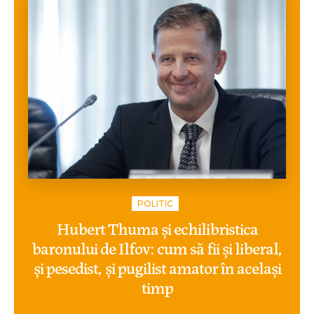
POLITIC
Hubert Thuma și echilibristica
baronului de Ilfov: cum să fii și liberal,
și pesedist, și pugilist amator în același
timp