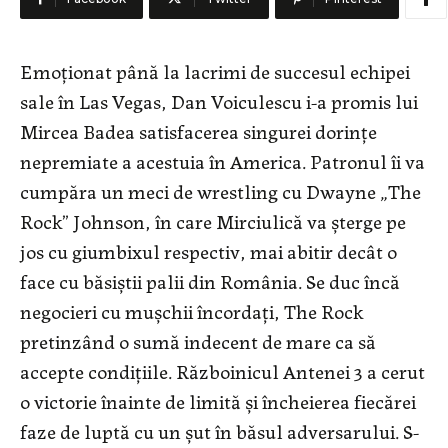
Emoţionat până la lacrimi de succesul echipei
sale în Las Vegas, Dan Voiculescu i-a promis lui
Mircea Badea satisfacerea singurei dorinţe
nepremiate a acestuia în America. Patronul îi va
cumpăra un meci de wrestling cu Dwayne „The
Rock” Johnson, în care Mirciulică va şterge pe
jos cu giumbixul respectiv, mai abitir decât o
face cu băsiştii palii din România. Se duc încă
negocieri cu muşchii încordaţi, The Rock
pretinzând o sumă indecent de mare ca să
accepte condiţiile. Războinicul Antenei 3 a cerut
o victorie înainte de limită şi încheierea fiecărei
faze de luptă cu un şut în băsul adversarului. S-