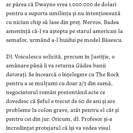
ar părea că Dwayne vrea 1.000.000 de dolari
pentru a suporta umilinţa şi nu intenţionează
cu niciun chip să lase din preţ. Nervos, Badea
ameninţă că-l va aştepta pe starul american la
semafor, urmând a-l huidui pe model Băsescu.
Dl. Voiculescu solicită, precum în Justiţie, o
amânare până îi va returna Gâdea banii
datoraţi. Se încearcă o înţelegere cu The Rock
pentru a se mulţumi cu doar 2/3 din sumă,
negociatorul român prezentând acte ce
dovedesc că Şeful e trecut de 60 de ani şi are
probleme la colon grave, atât pentru el cât şi
pentru cei din jur. Oricum, dl. Profesor şi-a
încredinţat protejatul că îşi va vedea visul