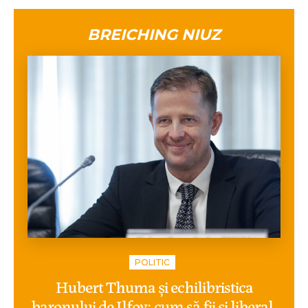
BREICHING NIUZ
POLITIC
Hubert Thuma și echilibristica
baronului de Ilfov: cum să fii și liberal,