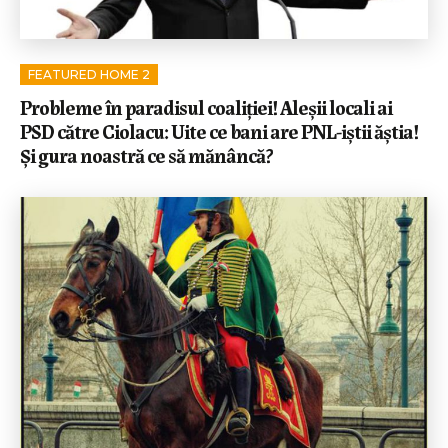
FEATURED HOME 2
Probleme în paradisul coaliției! Aleșii locali ai
PSD către Ciolacu: Uite ce bani are PNL-iștii ăștia!
Și gura noastră ce să mănâncă?