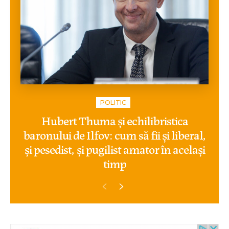
POLITIC
Hubert Thuma și echilibristica
baronului de Ilfov: cum să fii și liberal,
și pesedist, și pugilist amator în același
timp