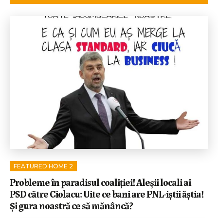
FEATURED HOME 2
Probleme în paradisul coaliției! Aleșii locali ai
PSD către Ciolacu: Uite ce bani are PNL-iștii ăștia!
Și gura noastră ce să mănâncă?