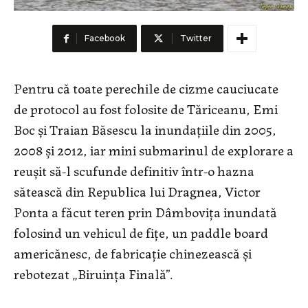
Facebook
Twitter
Pentru că toate perechile de cizme cauciucate
de protocol au fost folosite de Tăriceanu, Emi
Boc şi Traian Băsescu la inundaţiile din 2005,
2008 şi 2012, iar mini submarinul de explorare a
reuşit să-l scufunde definitiv într-o hazna
sătească din Republica lui Dragnea, Victor
Ponta a făcut teren prin Dâmboviţa inundată
folosind un vehicul de fiţe, un paddle board
americănesc, de fabricaţie chinezească şi
rebotezat „Biruinţa Finală”.