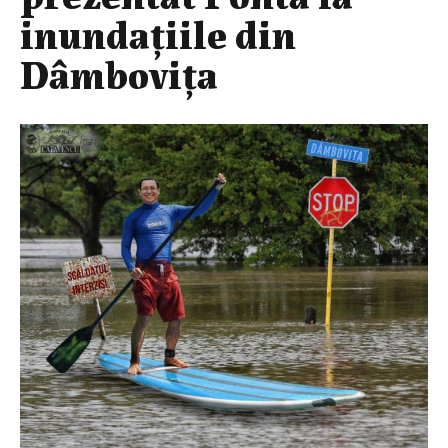
inundaţiile din
Dâmboviţa