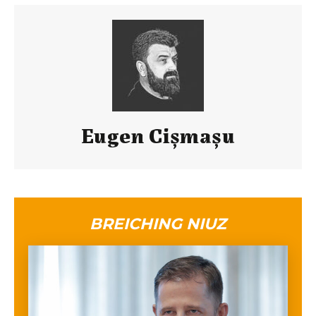
Eugen Cișmașu
BREICHING NIUZ