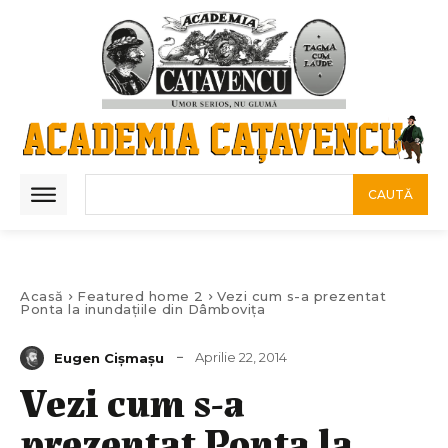
CAUTĂ
Acasă
Featured home 2
Vezi cum s-a prezentat
Ponta la inundaţiile din Dâmboviţa
Aprilie 22, 2014
Eugen Cișmașu
Vezi cum s-a
prezentat Ponta la