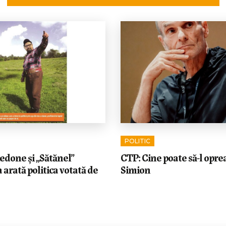
POLITIC
edone și „Sătănel”
CTP: Cine poate să-l opre
 arată politica votată de
Simion