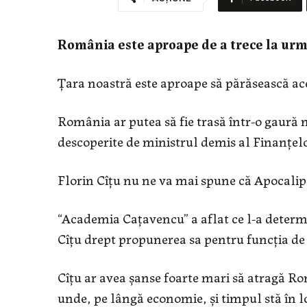
România este aproape de a trece la urm
Țara noastră este aproape să părăsească ace
România ar putea să fie trasă într-o gaură 
descoperite de ministrul demis al Finanțelor
Florin Cîțu nu ne va mai spune că Apocalipsa
“Academia Cațavencu” a aflat ce l-a determ
Cîțu drept propunerea sa pentru funcția de
Cîțu ar avea șanse foarte mari să atragă Ro
unde, pe lângă economie, și timpul stă în lo