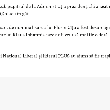
sub pupitrul de la Administrația prezidențială a ieșit
(i)olacu în gât.
ban, de nominalizarea lui Florin Cîțu a fost dezamăgi
ntelui Klaus Iohannis care ar fi vrut să mai fie o dată
 Național Liberal și liderul PLUS au ajuns să fie trași
u