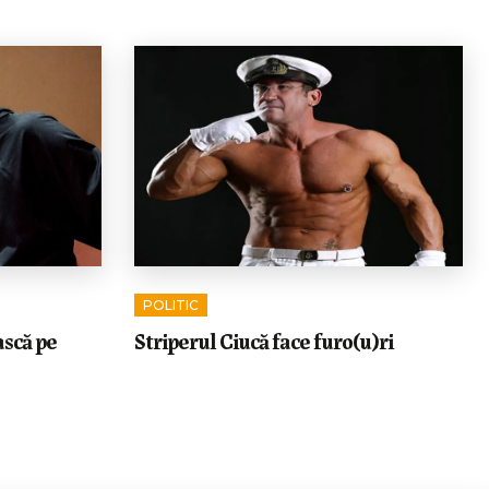
POLITIC
ască pe
Striperul Ciucă face furo(u)ri