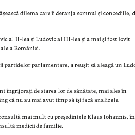
ășească dilema care îi deranja somnul și concediile, d
 al II-lea și Ludovic al III-lea și a mai și fost lovit
nale a României.
ii partidelor parlamentare, a reușit să aleagă un Lud
 îngrijorați de starea lor de sănătate, mai ales în
ng că nu au mai avut timp să își facă analizele.
 consultă mai mult cu președintele Klaus Iohannis, în
nsultă medicii de familie.