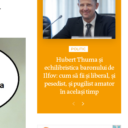
a
POLITIC
Hubert Thuma și
echilibristica baronului de
Ilfov: cum să fii și liberal, și
pesedist, și pugilist amator
în același timp