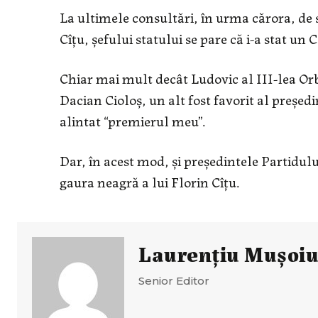
La ultimele consultări, în urma cărora, de 
Cîțu, șefului statului se pare că i-a stat un C
Chiar mai mult decât Ludovic al III-lea Or
Dacian Cioloș, un alt fost favorit al președi
alintat “premierul meu”.
Dar, în acest mod, și președintele Partidului
gaura neagră a lui Florin Cîțu.
Laurenţiu Muşoi
Senior Editor