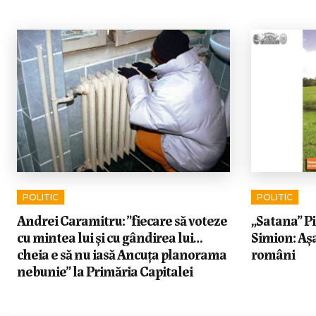
POLITIC
POLITIC
Andrei Caramitru: ”fiecare să voteze
„Satana” Pi
cu mintea lui și cu gândirea lui…
Simion: Așa
cheia e să nu iasă Ancuța planorama
români
nebunie” la Primăria Capitalei