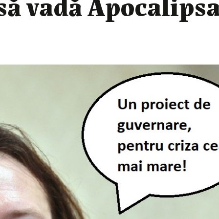
 să vadă Apocalips