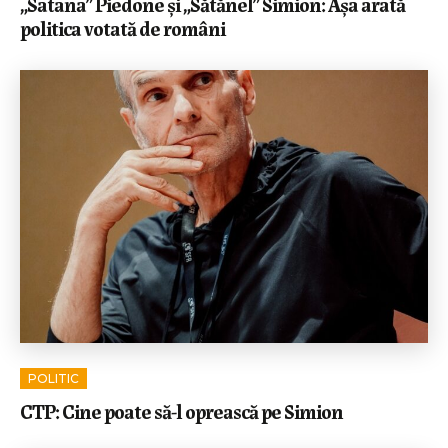
„Satana” Piedone și „Sătănel” Simion: Așa arată
politica votată de români
POLITIC
CTP: Cine poate să-l oprească pe Simion