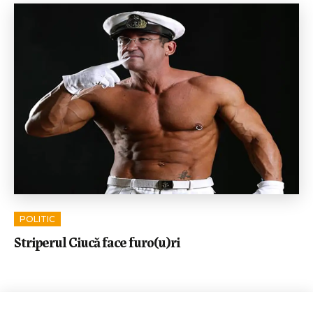
POLITIC
Striperul Ciucă face furo(u)ri