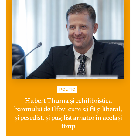
POLITIC
Hubert Thuma și echilibristica
baronului de Ilfov: cum să fii și liberal,
și pesedist, și pugilist amator în același
timp