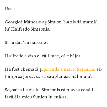
Deci:
Georgică Mânca-ț-aș Simion “i-a zis dă mamă”
lu’ Halfredo Simeonis.
Și i-a dat “cu nasoale”.
Halfredo a zis ș el că-l face, că e băjat.
Ha fost chemată și
piranda a mare, Șoșoaica
, să-
I împroaște ea, ca să se aplaneze hălimaiu’.
Șoșoaica i-a zis lu’ Simeonis că n-avea ce să-i
facă ăla micu Simion lu’ mă-sa.