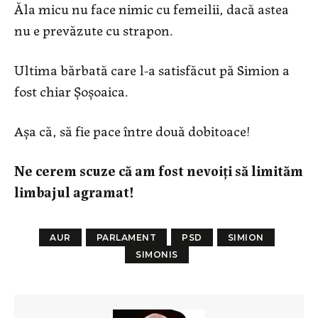
Ăla micu nu face nimic cu femeilii, dacă astea
nu e prevăzute cu strapon.
Ultima bărbată care l-a satisfăcut pă Simion a
fost chiar Șoșoaica.
Așa că, să fie pace între două dobitoace!
Ne cerem scuze că am fost nevoiți să limităm
limbajul agramat!
AUR
PARLAMENT
PSD
SIMION
SIMONIS