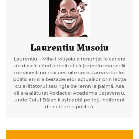
Laurentiu Musoiu
Laurențiu – Mihail Mușoiu a renunțat la cariera
de dascăl când a realizat că (re)neforma școlii
românești nu mai permite corectarea viitorilor
politicieni și a beizadelelor actualilor prin lecția
cu arătătorul sau rigla de lemn la palmă. Așa
că s-a alăturat Redacției Academia Cațavencu,
unde Calul Bălan îi așteaptă pe toți, indiferent
de culoarea politică.