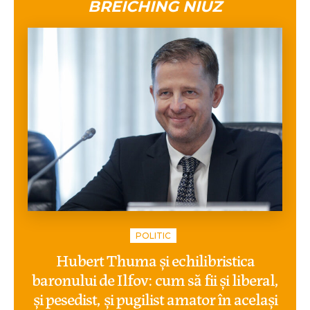
BREICHING NIUZ
POLITIC
Hubert Thuma și echilibristica
baronului de Ilfov: cum să fii și liberal,
și pesedist, și pugilist amator în același