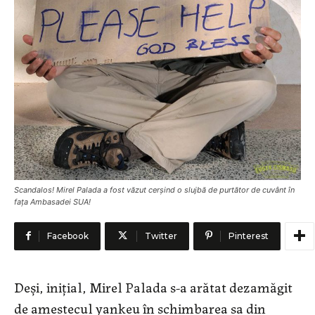
Scandalos! Mirel Palada a fost văzut cerşind o slujbă de purtător de cuvânt în
faţa Ambasadei SUA!
Facebook
Twitter
Pinterest
Deşi, iniţial, Mirel Palada s-a arătat dezamăgit
de amestecul yankeu în schimbarea sa din