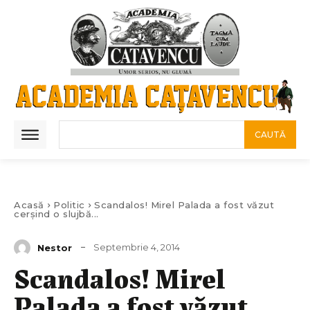
CAUTĂ
Acasă
Politic
Scandalos! Mirel Palada a fost văzut
cerşind o slujbă...
Septembrie 4, 2014
Nestor
Scandalos! Mirel
Palada a fost văzut