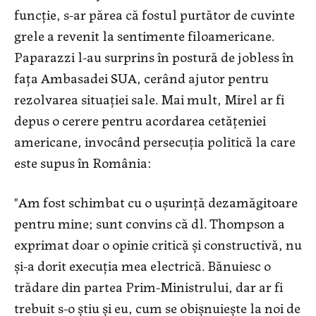
funcţie, s-ar părea că fostul purtător de cuvinte
grele a revenit la sentimente filoamericane.
Paparazzi l-au surprins în postură de jobless în
faţa Ambasadei SUA, cerând ajutor pentru
rezolvarea situaţiei sale. Mai mult, Mirel ar fi
depus o cerere pentru acordarea cetăţeniei
americane, invocând persecuţia politică la care
este supus în România:
"Am fost schimbat cu o uşurinţă dezamăgitoare
pentru mine; sunt convins că dl. Thompson a
exprimat doar o opinie critică şi constructivă, nu
şi-a dorit execuţia mea electrică. Bănuiesc o
trădare din partea Prim-Ministrului, dar ar fi
trebuit s-o ştiu şi eu, cum se obişnuieşte la noi de