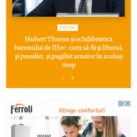
POLITIC
Hubert Thuma și echilibristica
baronului de Ilfov: cum să fii și liberal,
și pesedist, și pugilist amator în același
timp